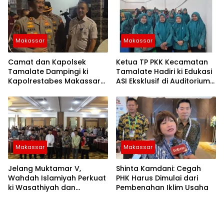
Makassar
Makassar
Camat dan Kapolsek
Ketua TP PKK Kecamatan
Tamalate Dampingi ki
Tamalate Hadiri ki Edukasi
Kapolrestabes Makassar
ASI Eksklusif di Auditorium
Serahkan Bantuan
TP PKK Kota Makassar
Sembako di Bontoduri
Makassar
Makassar
Jelang Muktamar V,
Shinta Kamdani: Cegah
Wahdah Islamiyah Perkuat
PHK Harus Dimulai dari
ki Wasathiyah dan
Pembenahan Iklim Usaha
Kebangsaan