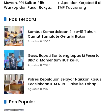
Mewah, PRI Sulbar Pilih
ki Apel dan Kerjabakti di
Warkop dan Pasar Rakyat
TMP Taccorong
untuk Rayakan HUT Ke-1
Pos Terbaru
Sambut Kemerdekaan RI ke-81 Tahun,
Camat Tamalate Gelar ki Rakor
Agustus 8, 2026
Gass, Bupati Bantaeng Lepas ki Peserta
BRC di Momentum HUT ke-10
Agustus 8, 2026
Polres Kepulauan Selayar Naikkan Kasus
Kecelakaan KLM Nurul Salsa ke Tahap
Penyidikan
Agustus 8, 2026
Pos Populer