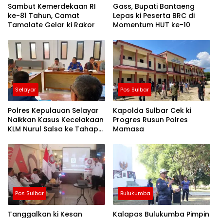
Sambut Kemerdekaan RI
Gass, Bupati Bantaeng
ke-81 Tahun, Camat
Lepas ki Peserta BRC di
Tamalate Gelar ki Rakor
Momentum HUT ke-10
Selayar
Pos Sulbar
Polres Kepulauan Selayar
Kapolda Sulbar Cek ki
Naikkan Kasus Kecelakaan
Progres Rusun Polres
KLM Nurul Salsa ke Tahap
Mamasa
Penyidikan
Pos Sulbar
Bulukumba
Tanggalkan ki Kesan
Kalapas Bulukumba Pimpin