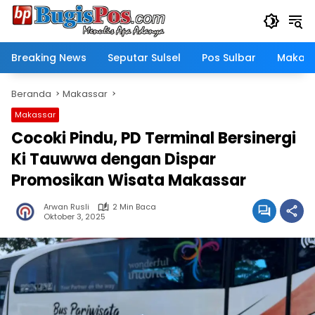
Langsung
ke
konten
Breaking News
Seputar Sulsel
Pos Sulbar
Makass
Beranda
Makassar
Makassar
Cocoki Pindu, PD Terminal Bersinergi
Ki Tauwwa dengan Dispar
Promosikan Wisata Makassar
Arwan Rusli
2 Min Baca
Oktober 3, 2025