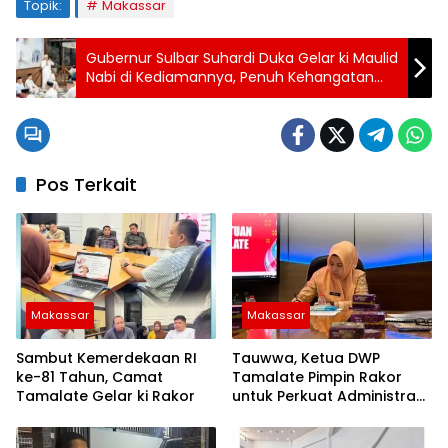
Topik:
Makassar
Gubernur Sulbar Suhardi Duka Gelar ki Maulid
Nabi di Kediamannya, Penuh Kehangatan
Bersama Warga
Pos Terkait
Makassar
Makassar
Sambut Kemerdekaan RI
Tauwwa, Ketua DWP
ke-81 Tahun, Camat
Tamalate Pimpin Rakor
Tamalate Gelar ki Rakor
untuk Perkuat Administrasi
dan Evaluasi Program