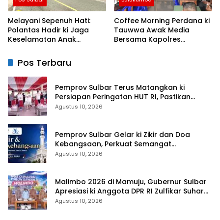
Melayani Sepenuh Hati:
Coffee Morning Perdana ki
Polantas Hadir ki Jaga
Tauwwa Awak Media
Keselamatan Anak
Bersama Kapolres
Sekolah, Tanamkan
Bulukumba AKBP
Budaya Tertib Sejak Dini
Stephanus Luckyto
Pos Terbaru
Pemprov Sulbar Terus Matangkan ki
Persiapan Peringatan HUT RI, Pastikan
Berjalan Lancar
Agustus 10, 2026
Pemprov Sulbar Gelar ki Zikir dan Doa
Kebangsaan, Perkuat Semangat
Kemerdekaan dan Persatuan
Agustus 10, 2026
Malimbo 2026 di Mamuju, Gubernur Sulbar
Apresiasi ki Anggota DPR RI Zulfikar Suhardi,
Petani Mamuju Dapat Alsintan dan Pupuk
Agustus 10, 2026