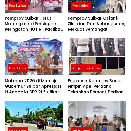
Pos Sulbar
Pos Sulbar
Pemprov Sulbar Terus
Pemprov Sulbar Gelar ki
Matangkan ki Persiapan
Zikir dan Doa Kebangsaan,
Peringatan HUT RI, Pastikan
Perkuat Semangat
Berjalan Lancar
Kemerdekaan dan
Persatuan
Pos Sulbar
Ragam Peristiwa
Malimbo 2026 di Mamuju,
Engkanie, Kapolres Bone
Gubernur Sulbar Apresiasi
Pimpin Apel Perdana
ki Anggota DPR RI Zulfikar
Tekankan Personil Berikan
Suhardi, Petani Mamuju
Pelayanan Terbaik
Dapat Alsintan dan Pupuk
Pos Sulbar
Bulukumba