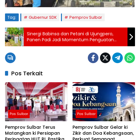
Tag:
Gubernur SDK
Pemprov Sulbar
Sinergi Babinsa dan Petani di Ujungpero,
Panen Padi Jadi Momentum Penguatan
Ketahanan Pangan
Pos Terkait
Pos Sulbar
Pos Sulbar
Pemprov Sulbar Terus
Pemprov Sulbar Gelar ki
Matangkan ki Persiapan
Zikir dan Doa Kebangsaan,
Peringatan HUT RI, Pastikan
Perkuat Semangat