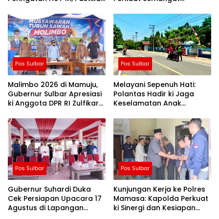
Berjalan Lancar
Kemerdekaan dan
Persatuan
Pos Sulbar
Pos Sulbar
Malimbo 2026 di Mamuju,
Melayani Sepenuh Hati:
Gubernur Sulbar Apresiasi
Polantas Hadir ki Jaga
ki Anggota DPR RI Zulfikar
Keselamatan Anak
Suhardi, Petani Mamuju
Sekolah, Tanamkan
Dapat Alsintan dan Pupuk
Budaya Tertib Sejak Dini
Pos Sulbar
Pos Sulbar
Gubernur Suhardi Duka
Kunjungan Kerja ke Polres
Cek Persiapan Upacara 17
Mamasa: Kapolda Perkuat
Agustus di Lapangan
ki Sinergi dan Kesiapan
Ahmad Kirang, Capai 80
Jaga Kamtibmas di