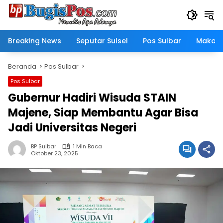
Langsung
ke
konten
Breaking News
Seputar Sulsel
Pos Sulbar
Makass
Beranda
Pos Sulbar
Pos Sulbar
Gubernur Hadiri Wisuda STAIN
Majene, Siap Membantu Agar Bisa
Jadi Universitas Negeri
BP Sulbar
1 Min Baca
Oktober 23, 2025