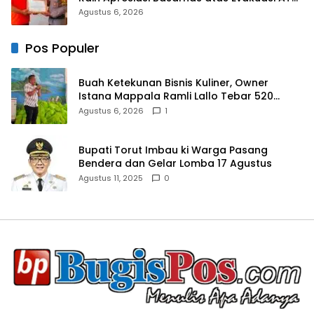
42
Agustus 6, 2026
Pos Populer
Buah Ketekunan Bisnis Kuliner, Owner
Istana Mappala Ramli Lallo Tebar 520
Paket Sembako di Gowa
Agustus 6, 2026
1
Bupati Torut Imbau ki Warga Pasang
Bendera dan Gelar Lomba 17 Agustus
Agustus 11, 2025
0