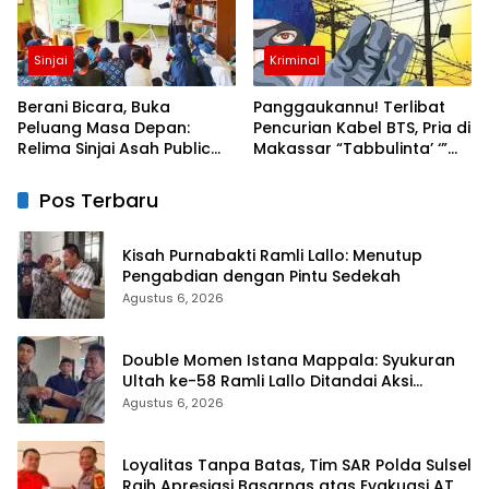
Sinjai
Kriminal
Berani Bicara, Buka
Panggaukannu! Terlibat
Peluang Masa Depan:
Pencurian Kabel BTS, Pria di
Relima Sinjai Asah Public
Makassar “Tabbulinta’ ‘”
Speaking Siswa di MTs
Disangkar Besi Polisi
Nurul Izzah Kalamisu
Pos Terbaru
Kisah Purnabakti Ramli Lallo: Menutup
Pengabdian dengan Pintu Sedekah
Agustus 6, 2026
Double Momen Istana Mappala: Syukuran
Ultah ke-58 Ramli Lallo Ditandai Aksi
Berbagi Rumah Ibadah
Agustus 6, 2026
Loyalitas Tanpa Batas, Tim SAR Polda Sulsel
Raih Apresiasi Basarnas atas Evakuasi ATR