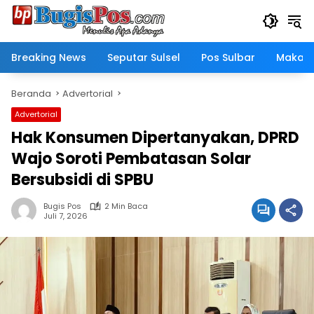
Langsung
ke
konten
Breaking News
Seputar Sulsel
Pos Sulbar
Makass
Beranda
Advertorial
Advertorial
Hak Konsumen Dipertanyakan, DPRD
Wajo Soroti Pembatasan Solar
Bersubsidi di SPBU
Bugis Pos
2 Min Baca
Juli 7, 2026