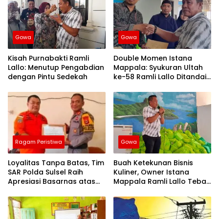
Gowa
Gowa
Kisah Purnabakti Ramli
Double Momen Istana
Lallo: Menutup Pengabdian
Mappala: Syukuran Ultah
dengan Pintu Sedekah
ke-58 Ramli Lallo Ditandai
Aksi Berbagi Rumah
Ibadah
Ragam Peristiwa
Gowa
Loyalitas Tanpa Batas, Tim
Buah Ketekunan Bisnis
SAR Polda Sulsel Raih
Kuliner, Owner Istana
Apresiasi Basarnas atas
Mappala Ramli Lallo Tebar
Evakuasi ATR 42
520 Paket Sembako di
Gowa