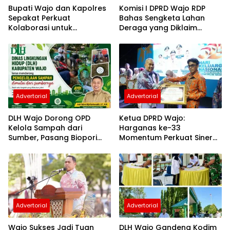
Bupati Wajo dan Kapolres
Komisi I DPRD Wajo RDP
Sepakat Perkuat
Bahas Sengketa Lahan
Kolaborasi untuk
Deraga yang Diklaim
Pembangunan Daerah
Masuk Kawasan Hutan
Advertorial
Advertorial
DLH Wajo Dorong OPD
Ketua DPRD Wajo:
Kelola Sampah dari
Harganas ke-33
Sumber, Pasang Biopori
Momentum Perkuat Sinergi
hingga Sediakan
Bangun Keluarga
Penampungan Botol
Berkualitas
Plastik
Advertorial
Advertorial
Wajo Sukses Jadi Tuan
DLH Wajo Gandeng Kodim