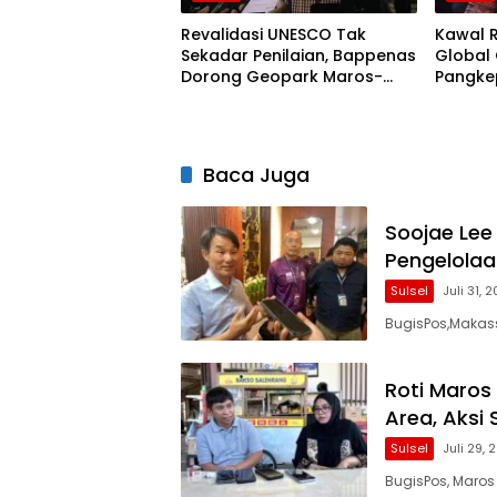
Revalidasi UNESCO Tak
Kawal 
Sekadar Penilaian, Bappenas
Global
Dorong Geopark Maros-
Pangkep
Pangkep Mendunia Ki
Na di 
Baca Juga
Soojae Lee
Pengelola
Sulsel
Juli 31, 
BugisPos,Makass
Roti Maros 
Area, Aksi
Sulsel
Juli 29,
BugisPos, Maros