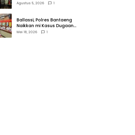
Wasathiyah dan Kebangsaan
Agustus 5, 2026
1
Ballassi, Polres Bantaeng
Naikkan mi Kasus Dugaan
Korupsi PDAM ke Penyidikan
Mei 18, 2026
1