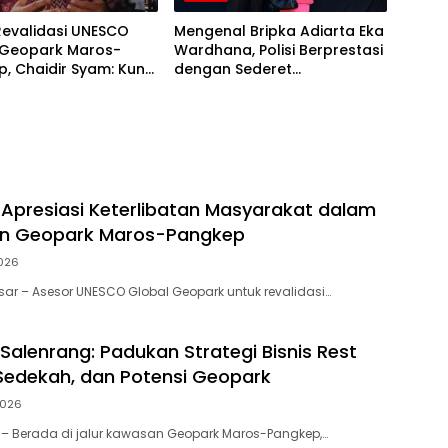
Revalidasi UNESCO
Mengenal Bripka Adiarta Eka
 Geopark Maros-
Wardhana, Polisi Berprestasi
, Chaidir Syam: Kunci
dengan Sederet
Komitmen
Penghargaan Nasional
 Apresiasi Keterlibatan Masyarakat dalam
an Geopark Maros-Pangkep
2026
ar – Asesor UNESCO Global Geopark untuk revalidasi…
Salenrang: Padukan Strategi Bisnis Rest
 Sedekah, dan Potensi Geopark
 2026
 – Berada di jalur kawasan Geopark Maros-Pangkep,…