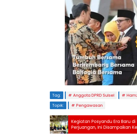
Tag:
Anggota DPRD Sulsel
Hamz
Topik:
Pengawasan
Kegiatan Posyandu Era Baru di 
Perjuangan, Ini Disampaikan K