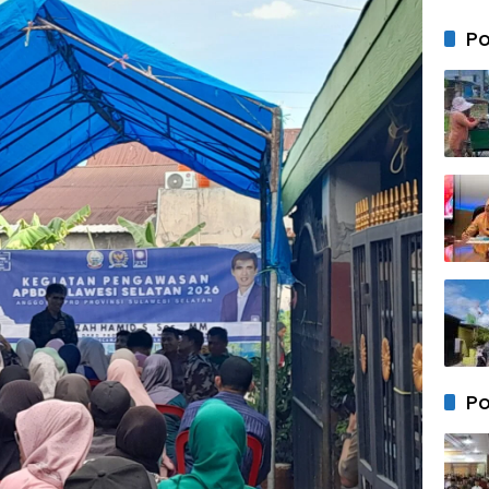
Satu
Pasa
Po
Bend
Merah
di BT
Mas 1 
Po