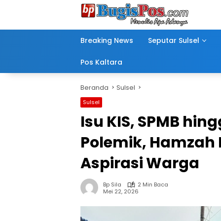
Langsung
ke
konten
Breaking News
Seputar Sulsel
Pos Kaltara
Beranda
Sulsel
Sulsel
Isu KIS, SPMB hin
Polemik, Hamzah 
Aspirasi Warga
Bp Sila
2 Min Baca
Mei 22, 2026