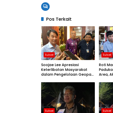
Pos Terkait
Sulsel
Sulsel
Soojae Lee Apresiasi
Roti Ma
Keterlibatan Masyarakat
Padukan
dalam Pengelolaan Geopark
Area, A
Maros-Pangkep
Potens
Sulsel
Sulsel