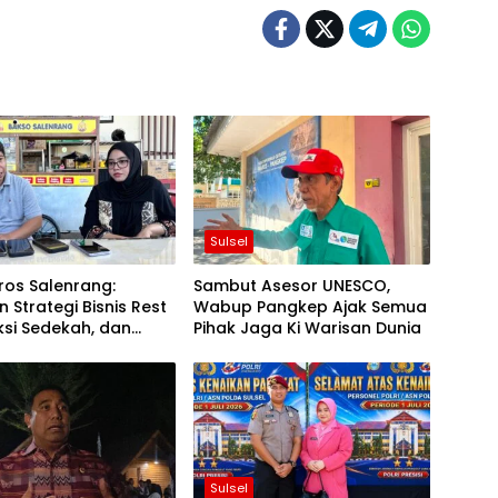
Sulsel
ros Salenrang:
Sambut Asesor UNESCO,
 Strategi Bisnis Rest
Wabup Pangkep Ajak Semua
ksi Sedekah, dan
Pihak Jaga Ki Warisan Dunia
i Geopark
Sulsel