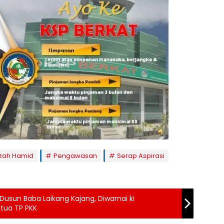
ah Hamid
Pengawasan
Serap Aspirasi
Dusun Baba Laikang Kajang, Diwarnai ki
etua TP PKK