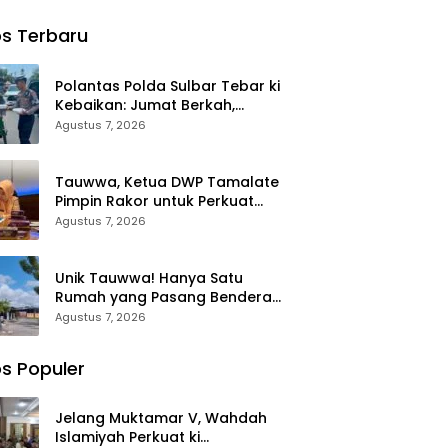
nya
Jambore
Perpanjanga
ng
Nasional XII
n 361 PPPK
s Terbaru
era
2026 di
Mamuju
 Putih
Cibubur
Tengah,
N Lappa
Dorong ki
Polantas Polda Sulbar Tebar ki
Sinjai
Kebijakan
Kebaikan: Jumat Berkah,
Belanja
Berbagi Senyum dan Peduli
Agustus 7, 2026
Pegawai
Sepenuh Hati
Lebih
Fleksibel
Tauwwa, Ketua DWP Tamalate
Pimpin Rakor untuk Perkuat
Administrasi dan Evaluasi
Agustus 7, 2026
Program
Unik Tauwwa! Hanya Satu
Rumah yang Pasang Bendera
Merah Putih di Blok J BTN
Agustus 7, 2026
Lappa Mas 1 Sinjai
s Populer
Jelang Muktamar V, Wahdah
Islamiyah Perkuat ki