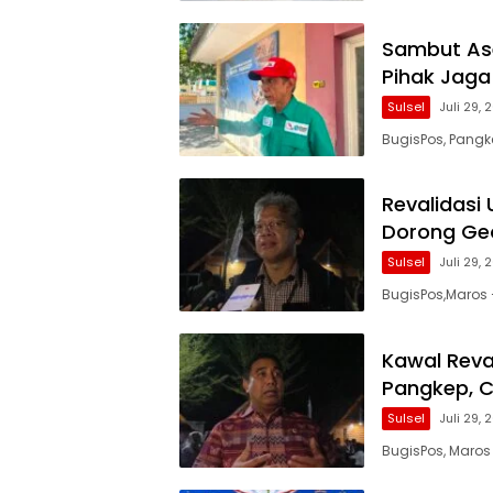
Sambut As
Pihak Jaga
Sulsel
Juli 29,
BugisPos, Pangk
Revalidasi
Dorong Ge
Sulsel
Juli 29,
BugisPos,Maros 
Kawal Reva
Pangkep, C
Sulsel
Juli 29,
BugisPos, Maro