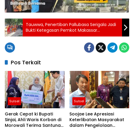
Tauwwa, Penertiban Pallubasa Serigala Jadi
Bukti Ketegasan Pemkot Makassar
Kembalikan Fungsi Fasum
Pos Terkait
Sulsel
Sulsel
Gerak Cepat ki Bupati
Soojae Lee Apresiasi
Sinjai, Ahli Waris Korban di
Keterlibatan Masyarakat
Morowali Terima Santunan
dalam Pengelolaan
Kematian dari BPJS
Geopark Maros-Pangkep