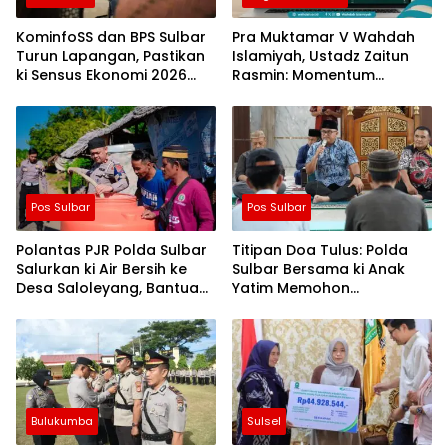
KominfoSS dan BPS Sulbar
Pra Muktamar V Wahdah
Turun Lapangan, Pastikan
Islamiyah, Ustadz Zaitun
ki Sensus Ekonomi 2026
Rasmin: Momentum
Berjalan Nyaman dan
Perkuat Konsolidasi dan
Akurat
Evaluasi Perjalanan
Dakwah
Pos Sulbar
Pos Sulbar
Polantas PJR Polda Sulbar
Titipan Doa Tulus: Polda
Salurkan ki Air Bersih ke
Sulbar Bersama ki Anak
Desa Saloleyang, Bantuan
Yatim Memohon
Nyata di Tengah Musim
Keberkahan Keamanan
Kemarau
Negeri
Bulukumba
Sulsel