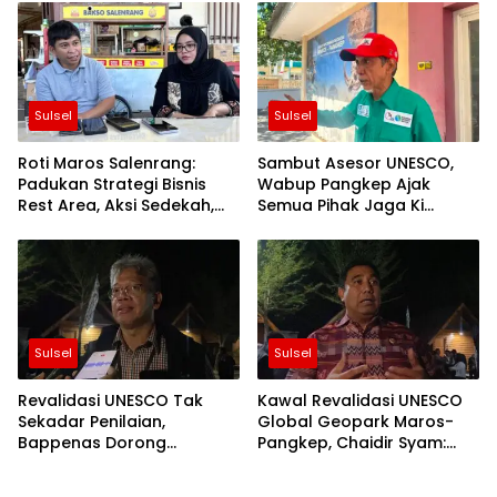
Ketenagakerjaan
Sulsel
Sulsel
Roti Maros Salenrang:
Sambut Asesor UNESCO,
Padukan Strategi Bisnis
Wabup Pangkep Ajak
Rest Area, Aksi Sedekah,
Semua Pihak Jaga Ki
dan Potensi Geopark
Warisan Dunia
Sulsel
Sulsel
Revalidasi UNESCO Tak
Kawal Revalidasi UNESCO
Sekadar Penilaian,
Global Geopark Maros-
Bappenas Dorong
Pangkep, Chaidir Syam:
Geopark Maros-Pangkep
Kunci Na di Komitmen
Mendunia Ki