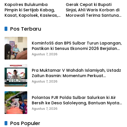
Kapolres Bulukumba
Gerak Cepat ki Bupati
Pimpin ki Sertijab Kabag,
Sinjai, Ahli Waris Korban di
Kasat, Kapolsek, Kasiwas,
Morowali Terima Santunan
dan Pelantikan Kasi Humas
Kematian dari BPJS
Ketenagakerjaan
Pos Terbaru
KominfoSS dan BPS Sulbar Turun Lapangan,
Pastikan ki Sensus Ekonomi 2026 Berjalan
Nyaman dan Akurat
Agustus 7, 2026
Pra Muktamar V Wahdah Islamiyah, Ustadz
Zaitun Rasmin: Momentum Perkuat
Konsolidasi dan Evaluasi Perjalanan
Agustus 7, 2026
Dakwah
Polantas PJR Polda Sulbar Salurkan ki Air
Bersih ke Desa Saloleyang, Bantuan Nyata
di Tengah Musim Kemarau
Agustus 7, 2026
Pos Populer