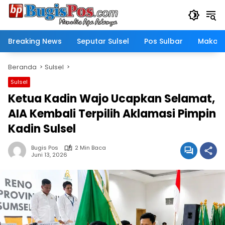
Langsung
ke
konten
Breaking News
Seputar Sulsel
Pos Sulbar
Makass
Beranda
Sulsel
Sulsel
Ketua Kadin Wajo Ucapkan Selamat,
AIA Kembali Terpilih Aklamasi Pimpin
Kadin Sulsel
Bugis Pos
2 Min Baca
Juni 13, 2026