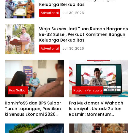
Keluarga Berkualitas
Advertorial
Juli 30, 2026
Wajo Sukses Jadi Tuan Rumah Harganas
ke-33 Sulsel, Perkuat Komitmen Bangun
Keluarga Berkualitas
Advertorial
Juli 30, 2026
Pos Sulbar
Ragam Peristiwa
KominfoSS dan BPS Sulbar
Pra Muktamar V Wahdah
Turun Lapangan, Pastikan
Islamiyah, Ustadz Zaitun
ki Sensus Ekonomi 2026
Rasmin: Momentum
Berjalan Nyaman dan
Perkuat Konsolidasi dan
Akurat
Evaluasi Perjalanan
Dakwah