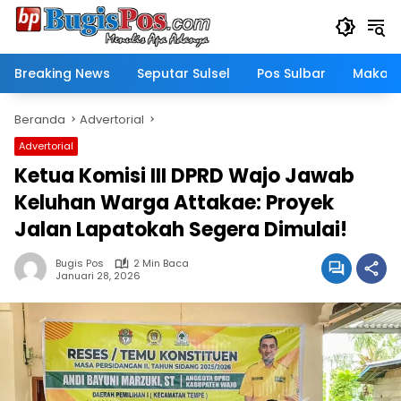
Langsung
ke
konten
Breaking News
Seputar Sulsel
Pos Sulbar
Makass
Beranda
Advertorial
Advertorial
Ketua Komisi III DPRD Wajo Jawab
Keluhan Warga Attakae: Proyek
Jalan Lapatokah Segera Dimulai!
Bugis Pos
2 Min Baca
Januari 28, 2026