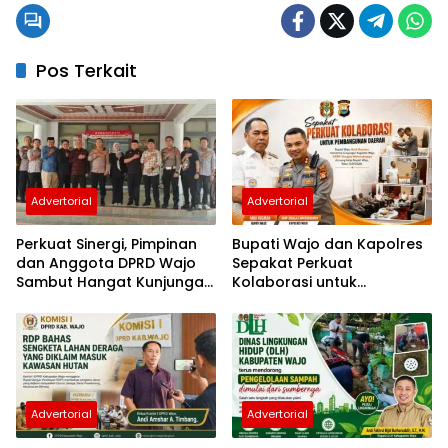
Pos Terkait
Advertorial
Advertorial
Perkuat Sinergi, Pimpinan
Bupati Wajo dan Kapolres
dan Anggota DPRD Wajo
Sepakat Perkuat
Sambut Hangat Kunjungan
Kolaborasi untuk
Silaturahmi Kapolres Wajo
Pembangunan Daerah
yang Baru
Advertorial
Advertorial