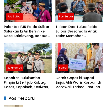
Pos Sulbar
Pos Sulbar
Polantas PJR Polda Sulbar
Titipan Doa Tulus: Polda
Salurkan ki Air Bersih ke
Sulbar Bersama ki Anak
Desa Saloleyang, Bantuan
Yatim Memohon
Nyata di Tengah Musim
Keberkahan Keamanan
Kemarau
Negeri
Bulukumba
Sulsel
Kapolres Bulukumba
Gerak Cepat ki Bupati
Pimpin ki Sertijab Kabag,
Sinjai, Ahli Waris Korban di
Kasat, Kapolsek, Kasiwas,
Morowali Terima Santunan
dan Pelantikan Kasi Humas
Kematian dari BPJS
Ketenagakerjaan
Pos Terbaru