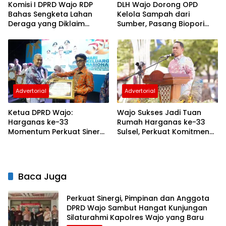
Komisi I DPRD Wajo RDP
DLH Wajo Dorong OPD
Bahas Sengketa Lahan
Kelola Sampah dari
Deraga yang Diklaim
Sumber, Pasang Biopori
Masuk Kawasan Hutan
hingga Sediakan
Penampungan Botol
Plastik
Advertorial
Advertorial
Ketua DPRD Wajo:
Wajo Sukses Jadi Tuan
Harganas ke-33
Rumah Harganas ke-33
Momentum Perkuat Sinergi
Sulsel, Perkuat Komitmen
Bangun Keluarga
Bangun Keluarga
Berkualitas
Berkualitas
Baca Juga
Perkuat Sinergi, Pimpinan dan Anggota
DPRD Wajo Sambut Hangat Kunjungan
Silaturahmi Kapolres Wajo yang Baru