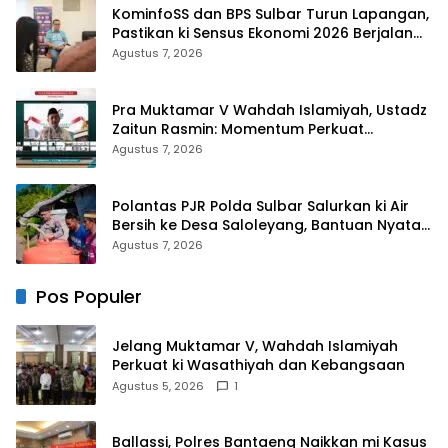
KominfoSS dan BPS Sulbar Turun Lapangan,
Pastikan ki Sensus Ekonomi 2026 Berjalan
Nyaman dan Akurat
Agustus 7, 2026
Pra Muktamar V Wahdah Islamiyah, Ustadz
Zaitun Rasmin: Momentum Perkuat
Konsolidasi dan Evaluasi Perjalanan
Agustus 7, 2026
Dakwah
Polantas PJR Polda Sulbar Salurkan ki Air
Bersih ke Desa Saloleyang, Bantuan Nyata
di Tengah Musim Kemarau
Agustus 7, 2026
Pos Populer
Jelang Muktamar V, Wahdah Islamiyah
Perkuat ki Wasathiyah dan Kebangsaan
Agustus 5, 2026
1
Ballassi, Polres Bantaeng Naikkan mi Kasus