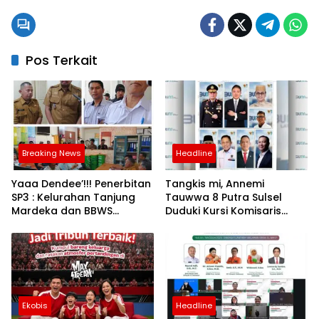
Pos Terkait
Breaking News
Headline
Yaaa Dendee’!!! Penerbitan
Tangkis mi, Annemi
SP3 : Kelurahan Tanjung
Tauwwa 8 Putra Sulsel
Mardeka dan BBWS
Duduki Kursi Komisaris
Pompengan Jeneberang
BUMN
Bertolak Belakang
Ekobis
Headline