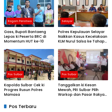
Ragam Peristiwa
Selayar
Gass, Bupati Bantaeng
Polres Kepulauan Selayar
Lepas ki Peserta BRC di
Naikkan Kasus Kecelakaan
Momentum HUT ke-10
KLM Nurul Salsa ke Tahap
Penyidikan
Pos Sulbar
Pos Sulbar
Kapolda Sulbar Cek ki
Tanggalkan ki Kesan
Progres Rusun Polres
Mewah, PRI Sulbar Pilih
Mamasa
Warkop dan Pasar Rakyat
untuk Rayakan HUT Ke-1
Pos Terbaru