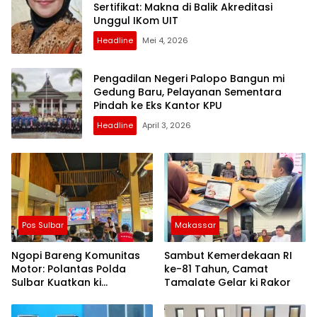
Sertifikat: Makna di Balik Akreditasi
Unggul IKom UIT
Headline
Mei 4, 2026
Pengadilan Negeri Palopo Bangun mi
Gedung Baru, Pelayanan Sementara
Pindah ke Eks Kantor KPU
Headline
April 3, 2026
Pos Sulbar
Makassar
Ngopi Bareng Komunitas
Sambut Kemerdekaan RI
Motor: Polantas Polda
ke-81 Tahun, Camat
Sulbar Kuatkan ki
Tamalate Gelar ki Rakor
Semangat Merah Putih dan
Keselamatan