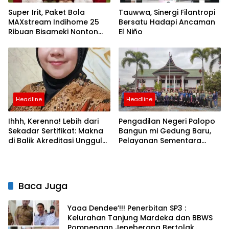
Super Irit, Paket Bola
Tauwwa, Sinergi Filantropi
MAXstream Indihome 25
Bersatu Hadapi Ancaman
Ribuan Bisameki Nonton
El Niño
Piala Dunia 2026
Headline
Headline
Ihhh, Kerenna! Lebih dari
Pengadilan Negeri Palopo
Sekadar Sertifikat: Makna
Bangun mi Gedung Baru,
di Balik Akreditasi Unggul
Pelayanan Sementara
IKom UIT
Pindah ke Eks Kantor KPU
Baca Juga
Yaaa Dendee’!!! Penerbitan SP3 :
Kelurahan Tanjung Mardeka dan BBWS
Pompengan Jeneberang Bertolak