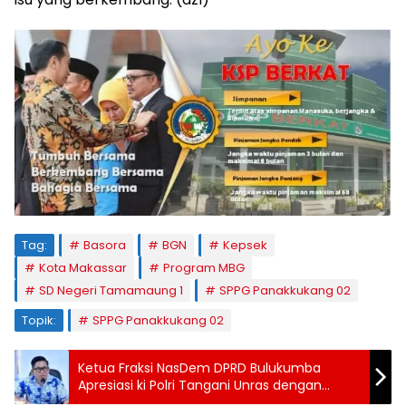
Tag:
Basora
BGN
Kepsek
Kota Makassar
Program MBG
SD Negeri Tamamaung 1
SPPG Panakkukang 02
Topik:
SPPG Panakkukang 02
Ketua Fraksi NasDem DPRD Bulukumba
Apresiasi ki Polri Tangani Unras dengan
Humanis