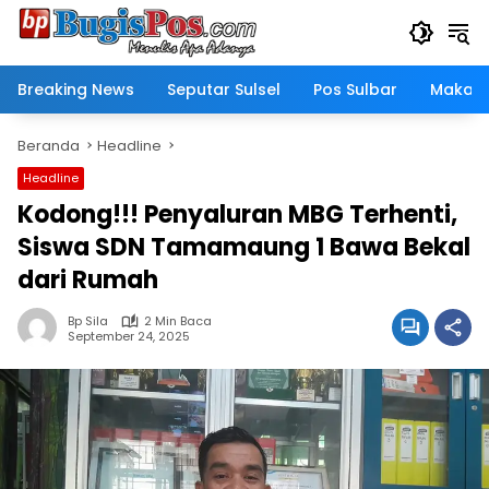
Langsung
ke
konten
Breaking News
Seputar Sulsel
Pos Sulbar
Makass
Beranda
Headline
Headline
Kodong!!! Penyaluran MBG Terhenti,
Siswa SDN Tamamaung 1 Bawa Bekal
dari Rumah
Bp Sila
2 Min Baca
September 24, 2025