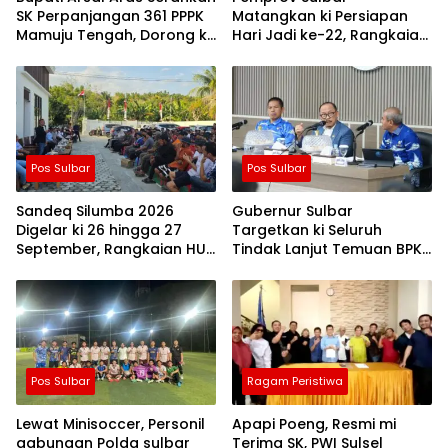
SK Perpanjangan 361 PPPK
Matangkan ki Persiapan
Mamuju Tengah, Dorong ki
Hari Jadi ke-22, Rangkaian
Kebijakan Belanja Pegawai
Kegiatan Libatkan
Lebih Fleksibel
Masyarakat
Pos Sulbar
Pos Sulbar
Sandeq Silumba 2026
Gubernur Sulbar
Digelar ki 26 hingga 27
Targetkan ki Seluruh
September, Rangkaian HUT
Tindak Lanjut Temuan BPK
Sulbar
Tuntas 11 Agustus 2026
Pos Sulbar
Ragam Peristiwa
Lewat Minisoccer, Personil
Apapi Poeng, Resmi mi
gabungan Polda sulbar
Terima SK, PWI Sulsel