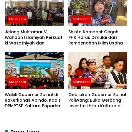
Makassar
Makassar
Jelang Muktamar V,
Shinta Kamdani: Cegah
Wahdah Islamiyah Perkuat
PHK Harus Dimulai dari
ki Wasathiyah dan
Pembenahan Iklim Usaha
Kebangsaan
Makassar
Makassar
Wakili Gubernur Zainal di
Gebrakan Gubernur Zainal
Rakerkonas Apindo, Kadis
Paliwang: Buka Gerbang
DPMPTSP Kaltara Paparkan
Investasi Hijau Kaltara di
Potensi Investasi Strategis
Forum APINDO
Baca Juga