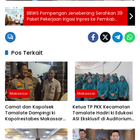
BBWS Pompengan Jeneberang Serahkan 39
Paket Pekerjaan Irigasi Inpres ke Pemkab
Sinjai
Pos Terkait
Makassar
Makassar
Camat dan Kapolsek
Ketua TP PKK Kecamatan
Tamalate Dampingi ki
Tamalate Hadiri ki Edukasi
Kapolrestabes Makassar
ASI Eksklusif di Auditorium
Serahkan Bantuan
TP PKK Kota Makassar
Sembako di Bontoduri