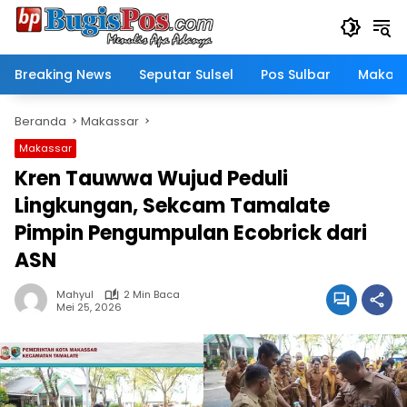
Langsung
ke
konten
Breaking News
Seputar Sulsel
Pos Sulbar
Makass
Beranda
Makassar
Makassar
Kren Tauwwa Wujud Peduli
Lingkungan, Sekcam Tamalate
Pimpin Pengumpulan Ecobrick dari
ASN
Mahyul
2 Min Baca
Mei 25, 2026