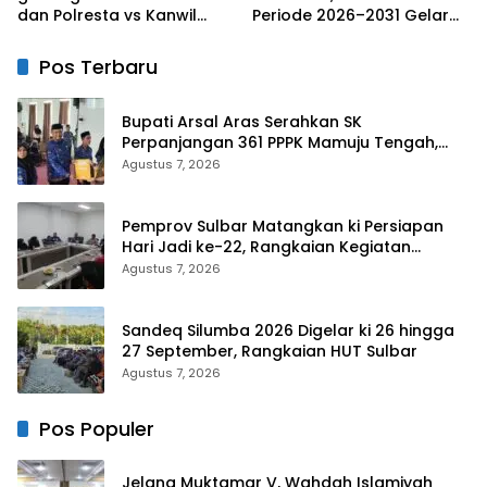
dan Polresta vs Kanwil
Periode 2026–2031 Gelar
Kemenkeu Sulbar Eratkan
Rapat Perdana
ki Ikatan Persaudaraan
Pos Terbaru
Bupati Arsal Aras Serahkan SK
Perpanjangan 361 PPPK Mamuju Tengah,
Dorong ki Kebijakan Belanja Pegawai Lebih
Agustus 7, 2026
Fleksibel
Pemprov Sulbar Matangkan ki Persiapan
Hari Jadi ke-22, Rangkaian Kegiatan
Libatkan Masyarakat
Agustus 7, 2026
Sandeq Silumba 2026 Digelar ki 26 hingga
27 September, Rangkaian HUT Sulbar
Agustus 7, 2026
Pos Populer
Jelang Muktamar V, Wahdah Islamiyah