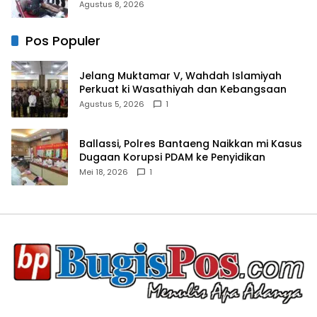
Bulukumba Kerjasama dengan Pemuda
Agustus 8, 2026
Pancasila
Pos Populer
Jelang Muktamar V, Wahdah Islamiyah
Perkuat ki Wasathiyah dan Kebangsaan
Agustus 5, 2026
1
Ballassi, Polres Bantaeng Naikkan mi Kasus
Dugaan Korupsi PDAM ke Penyidikan
Mei 18, 2026
1