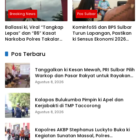
Breaking News
Pos Sulbar
Ballassi ki, Viral “Tangkap
KominfoSS dan BPS Sulbar
Lepas” dan “86” Kasat
Turun Lapangan, Pastikan
Narkoba Polres Takalar
ki Sensus Ekonomi 2026
Sebut Hoax
Berjalan Nyaman dan
Akurat
Pos Terbaru
Tanggalkan ki Kesan Mewah, PRI Sulbar Pilih
Warkop dan Pasar Rakyat untuk Rayakan
HUT Ke-1
Agustus 8, 2026
Kalapas Bulukumba Pimpin ki Apel dan
Kerjabakti di TMP Taccorong
Agustus 8, 2026
Kapolres AKBP Stephanus Luckyto Buka ki
Kegiatan Sunatan Massal, Polres