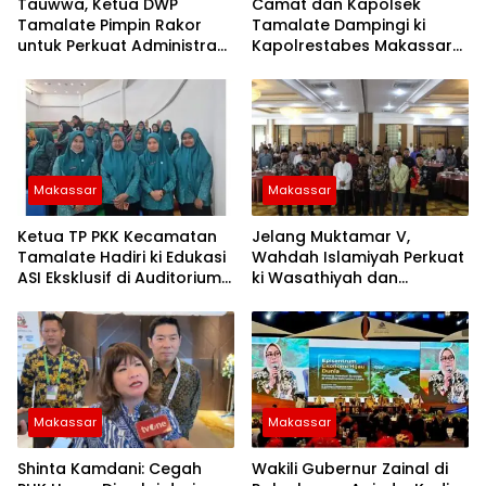
Tauwwa, Ketua DWP
Camat dan Kapolsek
Tamalate Pimpin Rakor
Tamalate Dampingi ki
untuk Perkuat Administrasi
Kapolrestabes Makassar
dan Evaluasi Program
Serahkan Bantuan
Sembako di Bontoduri
Makassar
Makassar
Ketua TP PKK Kecamatan
Jelang Muktamar V,
Tamalate Hadiri ki Edukasi
Wahdah Islamiyah Perkuat
ASI Eksklusif di Auditorium
ki Wasathiyah dan
TP PKK Kota Makassar
Kebangsaan
Makassar
Makassar
Shinta Kamdani: Cegah
Wakili Gubernur Zainal di