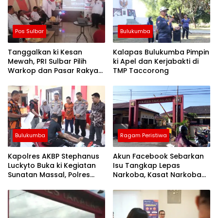
Pos Sulbar
Bulukumba
Tanggalkan ki Kesan
Kalapas Bulukumba Pimpin
Mewah, PRI Sulbar Pilih
ki Apel dan Kerjabakti di
Warkop dan Pasar Rakyat
TMP Taccorong
untuk Rayakan HUT Ke-1
Bulukumba
Ragam Peristiwa
Kapolres AKBP Stephanus
Akun Facebook Sebarkan
Luckyto Buka ki Kegiatan
Isu Tangkap Lepas
Sunatan Massal, Polres
Narkoba, Kasat Narkoba
Bulukumba Kerjasama
Polres Takalar: Itu Hoax
dengan Pemuda Pancasila
dan Fitnah