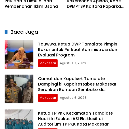
PHK Harus Dimulai dari
Rakerkonas Apindo, Kadis
Pembenahan Iklim Usaha
DPMPTSP Kaltara Paparkan
Potensi Investasi Strategis
Baca Juga
Tauwwa, Ketua DWP Tamalate Pimpin
Rakor untuk Perkuat Administrasi dan
Evaluasi Program
Makassar
Agustus 7, 2026
Camat dan Kapolsek Tamalate
Dampingi ki Kapolrestabes Makassar
Serahkan Bantuan Sembako di
Bontoduri
Makassar
Agustus 6, 2026
Ketua TP PKK Kecamatan Tamalate
Hadiri ki Edukasi ASI Eksklusif di
Auditorium TP PKK Kota Makassar