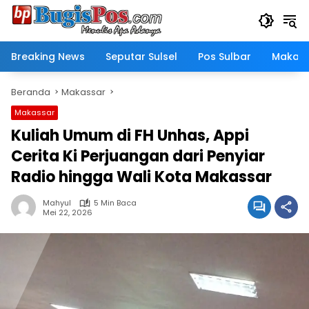
Langsung
ke
konten
Breaking News
Seputar Sulsel
Pos Sulbar
Makass
Beranda
Makassar
Makassar
Kuliah Umum di FH Unhas, Appi
Cerita Ki Perjuangan dari Penyiar
Radio hingga Wali Kota Makassar
Mahyul
5 Min Baca
Mei 22, 2026