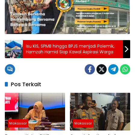
Isu KIS, SPMB hingga BPJS menjadi Polemik,
Hamzah Hamid Siap Kawal Aspirasi Warga
Pos Terkait
Makassar
Makassar