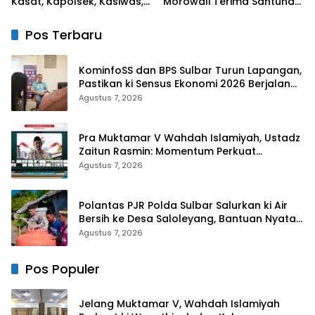
Kasat, Kapolsek, Kasiwas,
Morowali Terima Santunan
dan Pelantikan Kasi Humas
Kematian dari BPJS
Ketenagakerjaan
Pos Terbaru
KominfoSS dan BPS Sulbar Turun Lapangan,
Pastikan ki Sensus Ekonomi 2026 Berjalan
Nyaman dan Akurat
Agustus 7, 2026
Pra Muktamar V Wahdah Islamiyah, Ustadz
Zaitun Rasmin: Momentum Perkuat
Konsolidasi dan Evaluasi Perjalanan
Agustus 7, 2026
Dakwah
Polantas PJR Polda Sulbar Salurkan ki Air
Bersih ke Desa Saloleyang, Bantuan Nyata
di Tengah Musim Kemarau
Agustus 7, 2026
Pos Populer
Jelang Muktamar V, Wahdah Islamiyah