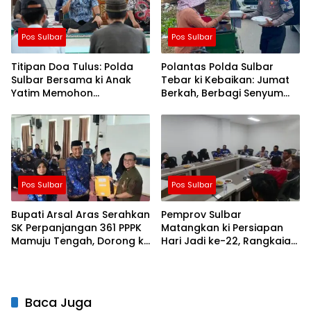
Pos Sulbar
Pos Sulbar
Titipan Doa Tulus: Polda
Polantas Polda Sulbar
Sulbar Bersama ki Anak
Tebar ki Kebaikan: Jumat
Yatim Memohon
Berkah, Berbagi Senyum
Keberkahan Keamanan
dan Peduli Sepenuh Hati
Negeri
Pos Sulbar
Pos Sulbar
Bupati Arsal Aras Serahkan
Pemprov Sulbar
SK Perpanjangan 361 PPPK
Matangkan ki Persiapan
Mamuju Tengah, Dorong ki
Hari Jadi ke-22, Rangkaian
Kebijakan Belanja Pegawai
Kegiatan Libatkan
Lebih Fleksibel
Masyarakat
Baca Juga