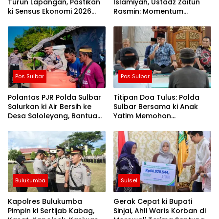
Turun Lapangan, Pastikan
Islamiyah, Ustadz Zaitun
ki Sensus Ekonomi 2026
Rasmin: Momentum
Berjalan Nyaman dan
Perkuat Konsolidasi dan
Akurat
Evaluasi Perjalanan
Dakwah
Pos Sulbar
Pos Sulbar
Polantas PJR Polda Sulbar
Titipan Doa Tulus: Polda
Salurkan ki Air Bersih ke
Sulbar Bersama ki Anak
Desa Saloleyang, Bantuan
Yatim Memohon
Nyata di Tengah Musim
Keberkahan Keamanan
Kemarau
Negeri
Bulukumba
Sulsel
Kapolres Bulukumba
Gerak Cepat ki Bupati
Pimpin ki Sertijab Kabag,
Sinjai, Ahli Waris Korban di