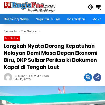
Langsung
ke
konten
Breaking News
Seputar Sulsel
Pos Sulbar
Makass
Beranda
Pos Sulbar
Pos Sulbar
Langkah Nyata Dorong Kepatuhan
Nelayan Demi Masa Depan Ekonomi
Biru, DKP Sulbar Periksa ki Dokumen
Kapal di Tengah Laut
BP Sulbar
2 Min Baca
Mei 13, 2026