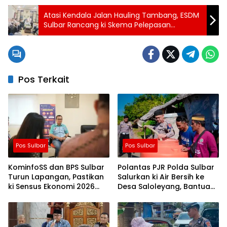
Atasi Kendala Jalan Hauling Tambang, ESDM
Sulbar Rancang ki Skema Pelepasan
Kawasan Hutan
Pos Terkait
Pos Sulbar
Pos Sulbar
KominfoSS dan BPS Sulbar
Polantas PJR Polda Sulbar
Turun Lapangan, Pastikan
Salurkan ki Air Bersih ke
ki Sensus Ekonomi 2026
Desa Saloleyang, Bantuan
Berjalan Nyaman dan
Nyata di Tengah Musim
Akurat
Kemarau