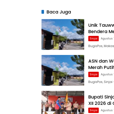
Baca Juga
Unik Tauw
Bendera Mer
Sinjai
Agustus 
BugisPos, Makas
ASN dan W
Merah Putih
Sinjai
Agustus 
BugisPos, Sinja
Bupati Sin
XII 2026 di
Sinjai
Agustus 