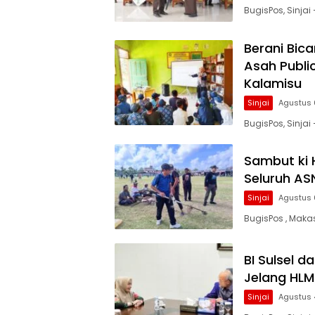
BugisPos, Sinjai 
Berani Bica
Asah Public
Kalamisu
Sinjai
Agustus 
BugisPos, Sinjai
Sambut ki 
Seluruh ASN
Sinjai
Agustus 
BugisPos , Maka
BI Sulsel d
Jelang HLM
Sinjai
Agustus 