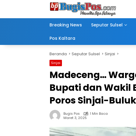
Langsung
ke
konten
Breaking News
Seputar Sulsel
Pos Kaltara
Beranda
Seputar Sulsel
Sinjai
Sinjai
Madeceng… Warga 
Bupati dan Wakil 
Poros Sinjai-Bul
Bugis Pos
1 Min Baca
Maret 3, 2025