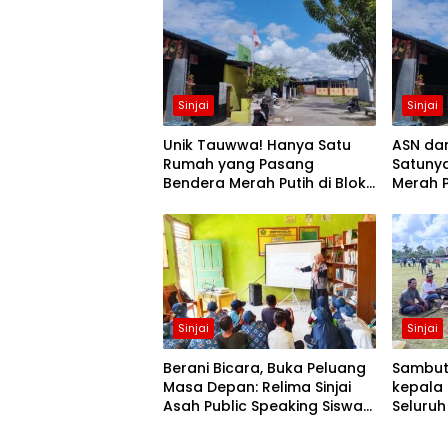
Sinjai
Sinjai
Unik Tauwwa! Hanya Satu
ASN da
Rumah yang Pasang
Satuny
Bendera Merah Putih di Blok
Merah P
J BTN Lappa Mas 1 Sinjai
Mas 1 Si
Sinjai
Sinjai
Berani Bicara, Buka Peluang
Sambut 
Masa Depan: Relima Sinjai
kepala 
Asah Public Speaking Siswa
Seluruh
di MTs Nurul Izzah Kalamisu
Alun-a