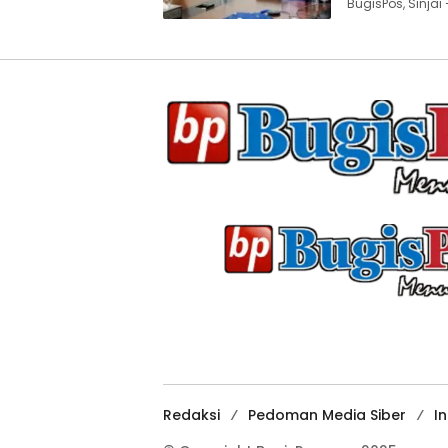
BugisPos, Sinjai
Redaksi
Pedoman Media Siber
I