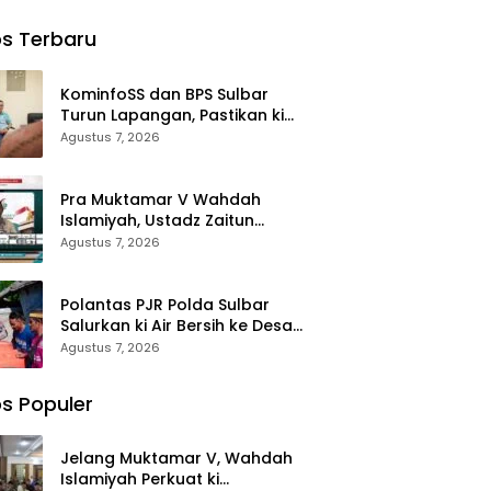
ma ki
Sertijab
Waris
Perjalanan
Yatim
Kabag,
Korban di
Dakwah
s Terbaru
ohon
Kasat,
Morowali
rkahan
Kapolsek,
Terima
anan
Kasiwas, dan
Santunan
KominfoSS dan BPS Sulbar
i
Pelantikan
Kematian
Turun Lapangan, Pastikan ki
Kasi Humas
dari BPJS
Sensus Ekonomi 2026 Berjalan
Agustus 7, 2026
Ketenagakerj
Nyaman dan Akurat
aan
Pra Muktamar V Wahdah
Islamiyah, Ustadz Zaitun
Rasmin: Momentum Perkuat
Agustus 7, 2026
Konsolidasi dan Evaluasi
Perjalanan Dakwah
Polantas PJR Polda Sulbar
Salurkan ki Air Bersih ke Desa
Saloleyang, Bantuan Nyata di
Agustus 7, 2026
Tengah Musim Kemarau
s Populer
Jelang Muktamar V, Wahdah
Islamiyah Perkuat ki