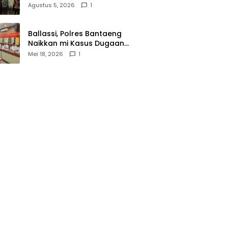
Wasathiyah dan Kebangsaan
Agustus 5, 2026
1
Ballassi, Polres Bantaeng
Naikkan mi Kasus Dugaan
Korupsi PDAM ke Penyidikan
Mei 18, 2026
1