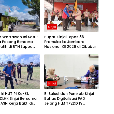
Sinjai
n Wartawan Ini Satu-
Bupati Sinjai Lepas 56
a Pasang Bendera
Pramuka ke Jambore
utih di BTN Lappa
Nasional XII 2026 di Cibubur
njai
Sinjai
ki HUT RI Ke-81,
BI Sulsel dan Pemkab Sinjai
DLHK Sinjai Bersama
Bahas Digitalisasi PAD
 ASN Kerja Bakti di
Jelang HLM TP2DD 19
lun
Agustus