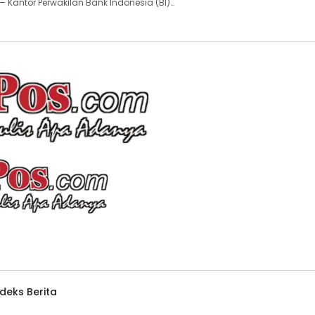
 — Kantor Perwakilan Bank Indonesia (BI)…
ndeks Berita