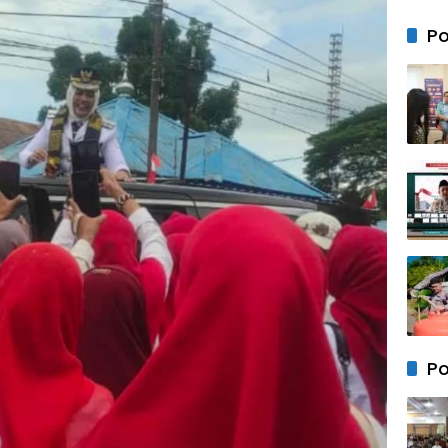
Bersa
Anak 
Po
Mem
Kebe
Keam
Neger
Po