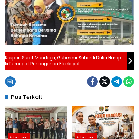
Respon Surat Mendagri, Gubernur Suhardi Duka Harap
ki Percepat Penanganan Blankspot
Pos Terkait
Advertorial
Advertorial