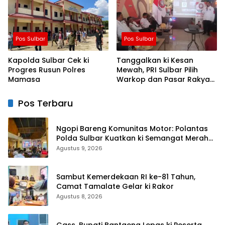
Pos Sulbar
Pos Sulbar
Kapolda Sulbar Cek ki
Tanggalkan ki Kesan
Progres Rusun Polres
Mewah, PRI Sulbar Pilih
Mamasa
Warkop dan Pasar Rakyat
untuk Rayakan HUT Ke-1
Pos Terbaru
Ngopi Bareng Komunitas Motor: Polantas
Polda Sulbar Kuatkan ki Semangat Merah
Putih dan Keselamatan
Agustus 9, 2026
Sambut Kemerdekaan RI ke-81 Tahun,
Camat Tamalate Gelar ki Rakor
Agustus 8, 2026
Gass, Bupati Bantaeng Lepas ki Peserta