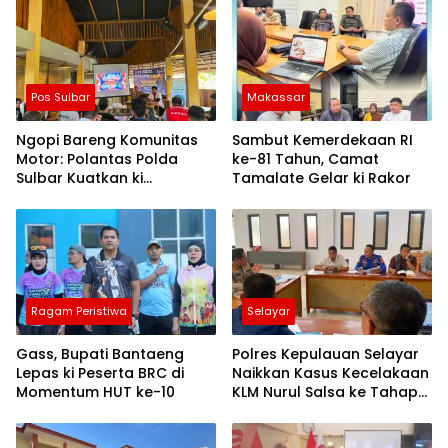
Pos Sulbar
Makassar
Ngopi Bareng Komunitas
Sambut Kemerdekaan RI
Motor: Polantas Polda
ke-81 Tahun, Camat
Sulbar Kuatkan ki
Tamalate Gelar ki Rakor
Semangat Merah Putih dan
Keselamatan
Ragam Peristiwa
Selayar
Gass, Bupati Bantaeng
Polres Kepulauan Selayar
Lepas ki Peserta BRC di
Naikkan Kasus Kecelakaan
Momentum HUT ke-10
KLM Nurul Salsa ke Tahap
Penyidikan