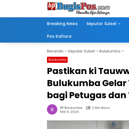
Langsung
ke
konten
Breaking News
Seputar Sulsel
Pos Kaltara
Beranda
Seputar Sulsel
Bulukumba
Bulukumba
Pastikan ki Tauw
Bulukumba Gelar 
bagi Petugas dan
BP Bulukumba
2 Min Baca
Mei 8, 2026