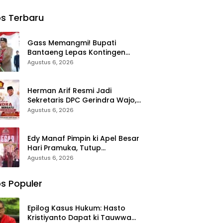
tong
Wajo
Dampingi ki
2026
ng
Bersama
Kapolrestab
s Terbaru
ama
Awak Media
es Makassar
a Demi
Bangun
Serahkan
dahan
Kemitraan
Bantuan
Gass Memangmi! Bupati
i
yang
Sembako di
Bantaeng Lepas Kontingen
Harmonis
Bontoduri
Pramuka Jambore Nasional XII
Agustus 6, 2026
Tahun 2026
Herman Arif Resmi Jadi
Sekretaris DPC Gerindra Wajo,
Siap Perkuat Konsolidasi Partai
Agustus 6, 2026
Edy Manaf Pimpin ki Apel Besar
Hari Pramuka, Tutup
Perkemahan Gantarang dan
Agustus 6, 2026
Lepas Kontingen Jamnas XII
2026
s Populer
Epilog Kasus Hukum: Hasto
Kristiyanto Dapat ki Tauwwa