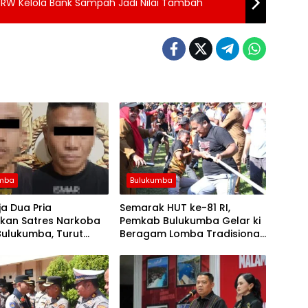
 RW Kelola Bank Sampah Jadi Nilai Tambah
umba
Bulukumba
a Dua Pria
Semarak HUT ke-81 RI,
kan Satres Narkoba
Pemkab Bulukumba Gelar ki
Bulukumba, Turut
Beragam Lomba Tradisional
Satu Sachet Diduga
hingga Olahraga