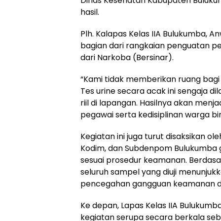
Dinas Kesehatan Kabupaten Bulukum
hasil.
Plh. Kalapas Kelas IIA Bulukumba, A
bagian dari rangkaian penguatan p
dari Narkoba (Bersinar).
“Kami tidak memberikan ruang bagi p
Tes urine secara acak ini sengaja d
riil di lapangan. Hasilnya akan menj
pegawai serta kedisiplinan warga bi
Kegiatan ini juga turut disaksikan o
Kodim, dan Subdenpom Bulukumba g
sesuai prosedur keamanan. Berdasar
seluruh sampel yang diuji menunjuk
pencegahan gangguan keamanan da
Ke depan, Lapas Kelas IIA Bulukum
kegiatan serupa secara berkala s