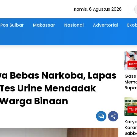
Kamis, 6 Agustus 2026
Pos Sulbar
Makassar
Nasional
Advertorial
Ekob
Ban
wa Bebas Narkoba, Lapas
Gass
Mema
Tes Urine Mendadak
Bupat
Bant
 Warga Binaan
Lepa
Kont
TNI P
Pram
Jamb
Karya
Nasio
Koram
Tahu
Sabb