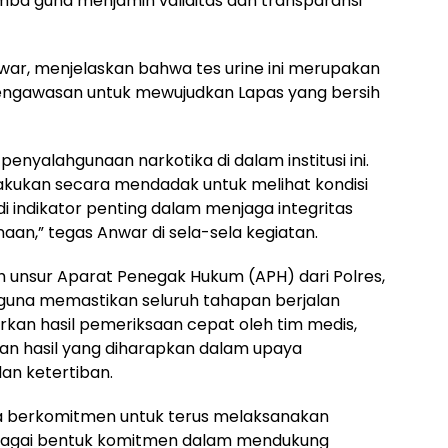
ba guna menjamin validitas dan transparansi
nwar, menjelaskan bahwa tes urine ini merupakan
engawasan untuk mewujudkan Lapas yang bersih
enyalahgunaan narkotika di dalam institusi ini.
ilakukan secara mendadak untuk melihat kondisi
adi indikator penting dalam menjaga integritas
naan,” tegas Anwar di sela-sela kegiatan.
leh unsur Aparat Penegak Hukum (APH) dari Polres,
una memastikan seluruh tahapan berjalan
kan hasil pemeriksaan cepat oleh tim medis,
kan hasil yang diharapkan dalam upaya
n ketertiban.
ba berkomitmen untuk terus melaksanakan
ebagai bentuk komitmen dalam mendukung