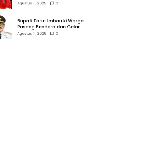
Amnesti Presiden
Agustus 11, 2025
0
Bupati Torut Imbau ki Warga
Pasang Bendera dan Gelar
Lomba 17 Agustus
Agustus 11, 2025
0