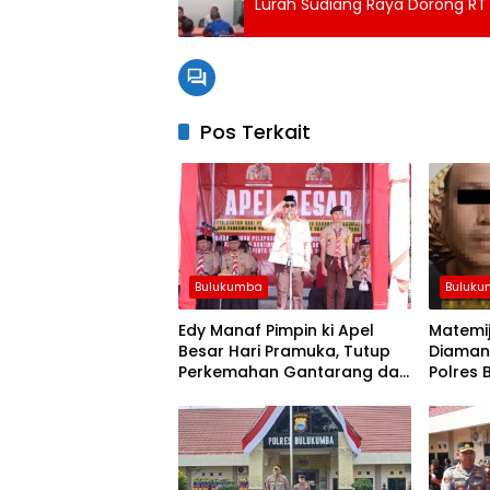
Lurah Sudiang Raya Dorong RT
Pos Terkait
Bulukumba
Buluk
Edy Manaf Pimpin ki Apel
Matemij
Besar Hari Pramuka, Tutup
Diaman
Perkemahan Gantarang dan
Polres 
Lepas Kontingen Jamnas XII
Disita 
2026
Sabu.