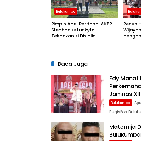
Bulukumba
Buluk
Pimpin Apel Perdana, AKBP
Penuh H
Stephanus Luckyto
Wijayan
Tekankan ki Disiplin,
dengan 
Kebersihan, dan Kecintaan
Polres
Terhadap Organisasi
Baca Juga
Edy Manaf 
Perkemaha
Jamnas XII
Bulukumba
Agu
BugisPos, Buluk
Matemija D
Bulukumba,