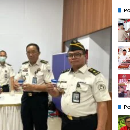
u, Go
Royo
Po
Bers
Warg
Kemu
Petan
Po