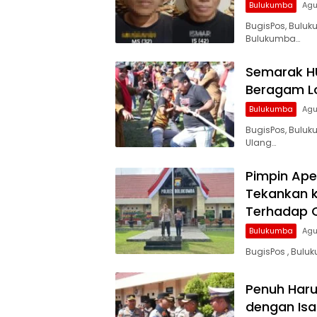
Bulukumba
Agu
BugisPos, Buluk
Bulukumba…
Semarak HU
Beragam Lo
Bulukumba
Agu
BugisPos, Bulu
Ulang…
Pimpin Ape
Tekankan ki
Terhadap O
Bulukumba
Agu
BugisPos , Bulu
Penuh Haru,
dengan Isa