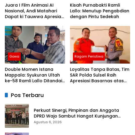
Juara I Film Animasi AI
Kisah Purnabakti Ramli
Nasional, Andi Matahari
Lallo: Menutup Pengabdian
Dapat ki Tauwwa Apresiasi
dengan Pintu Sedekah
Dari Kapolres Bulukumba
Gowa
Ragam Peristiwa
Double Momen Istana
Loyalitas Tanpa Batas, Tim
Mappala: Syukuran Ultah
SAR Polda Sulsel Raih
ke-58 Ramli Lallo Ditandai
Apresiasi Basarnas atas
Aksi Berbagi Rumah
Evakuasi ATR 42
Ibadah
Pos Terbaru
Perkuat Sinergi, Pimpinan dan Anggota
DPRD Wajo Sambut Hangat Kunjungan
Silaturahmi Kapolres Wajo yang Baru
Agustus 6, 2026