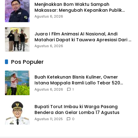
Menjinakkan Bom Waktu Sampah
Makassar: Mengubah Kepanikan Publik
Menjadi Revolusi Berbasis RT
Agustus 6, 2026
Juara I Film Animasi AI Nasional, Andi
Matahari Dapat ki Tauwwa Apresiasi Dari
Kapolres Bulukumba
Agustus 6, 2026
Pos Populer
Buah Ketekunan Bisnis Kuliner, Owner
Istana Mappala Ramli Lallo Tebar 520
Paket Sembako di Gowa
Agustus 6, 2026
1
Bupati Torut Imbau ki Warga Pasang
Bendera dan Gelar Lomba 17 Agustus
Agustus 11, 2025
0