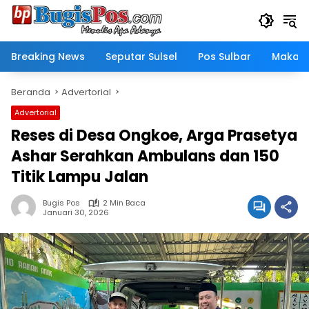
Langsung
ke
konten
Breaking News
Seputar Sulsel
Pos Sulbar
Makass
Beranda
Advertorial
Advertorial
Reses di Desa Ongkoe, Arga Prasetya
Ashar Serahkan Ambulans dan 150
Titik Lampu Jalan
Bugis Pos
2 Min Baca
Januari 30, 2026