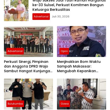
Wajo Sukses Jadi Tuan Rumah Harganas
ke-33 Sulsel, Perkuat Komitmen Bangun
Keluarga Berkualitas
Advertorial
Juli 30, 2026
Advertorial
Opini
Perkuat Sinergi, Pimpinan
Menjinakkan Bom Waktu
dan Anggota DPRD Wajo
Sampah Makassar:
Sambut Hangat Kunjungan
Mengubah Kepanikan
Silaturahmi Kapolres Wajo
Publik Menjadi Revolusi
yang Baru
Berbasis RT
Bulukumba
Gowa