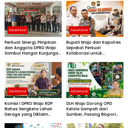
Advertorial
Advertorial
Perkuat Sinergi, Pimpinan
Bupati Wajo dan Kapolres
dan Anggota DPRD Wajo
Sepakat Perkuat
Sambut Hangat Kunjungan
Kolaborasi untuk
Silaturahmi Kapolres Wajo
Pembangunan Daerah
yang Baru
Advertorial
Advertorial
Komisi I DPRD Wajo RDP
DLH Wajo Dorong OPD
Bahas Sengketa Lahan
Kelola Sampah dari
Deraga yang Diklaim
Sumber, Pasang Biopori
Masuk Kawasan Hutan
hingga Sediakan
Penampungan Botol