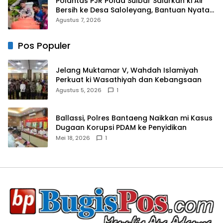
Polantas PJR Polda Sulbar Salurkan ki Air
Bersih ke Desa Saloleyang, Bantuan Nyata
di Tengah Musim Kemarau
Agustus 7, 2026
Pos Populer
Jelang Muktamar V, Wahdah Islamiyah
Perkuat ki Wasathiyah dan Kebangsaan
Agustus 5, 2026
1
Ballassi, Polres Bantaeng Naikkan mi Kasus
Dugaan Korupsi PDAM ke Penyidikan
Mei 18, 2026
1