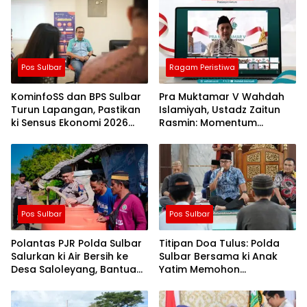
Pos Sulbar
Ragam Peristiwa
KominfoSS dan BPS Sulbar
Pra Muktamar V Wahdah
Turun Lapangan, Pastikan
Islamiyah, Ustadz Zaitun
ki Sensus Ekonomi 2026
Rasmin: Momentum
Berjalan Nyaman dan
Perkuat Konsolidasi dan
Akurat
Evaluasi Perjalanan
Dakwah
Pos Sulbar
Pos Sulbar
Polantas PJR Polda Sulbar
Titipan Doa Tulus: Polda
Salurkan ki Air Bersih ke
Sulbar Bersama ki Anak
Desa Saloleyang, Bantuan
Yatim Memohon
Nyata di Tengah Musim
Keberkahan Keamanan
Kemarau
Negeri