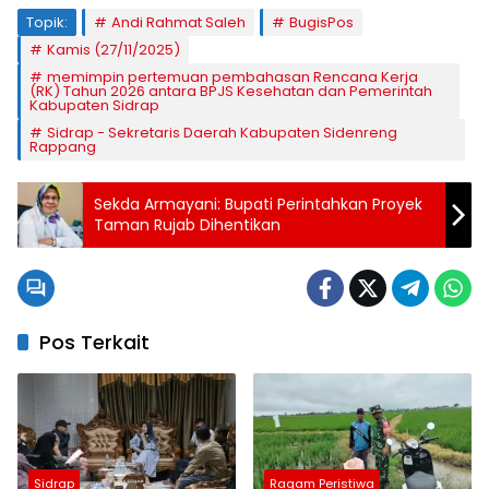
Topik:
Andi Rahmat Saleh
BugisPos
Kamis (27/11/2025)
memimpin pertemuan pembahasan Rencana Kerja
(RK) Tahun 2026 antara BPJS Kesehatan dan Pemerintah
Kabupaten Sidrap
Sidrap - Sekretaris Daerah Kabupaten Sidenreng
Rappang
Sekda Armayani: Bupati Perintahkan Proyek
Taman Rujab Dihentikan
Pos Terkait
Sidrap
Ragam Peristiwa