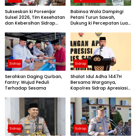
Sukseskan ki Porsenijar
Babinsa Wala Dampingi
Sulsel 2026, Tim Kesehatan
Petani Turun Sawah,
dan Kebersihan Sidrap
Dukung ki Percepatan Luas
Diminta Siaga Penuh
Tambah Tanam di Sidrap
Sidrap
Sidrap
Serahkan Daging Qurban,
Shalat Idul Adha 1447H
Fantry: Wujud Peduli
Bersama Warganya,
Terhadap Sesama
Kapolres Sidrap Apresiasi
ki Capaian Ekonomi
Daerah
Sidrap
Sidrap