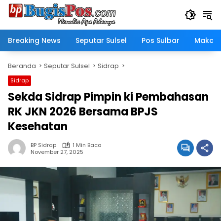
Langsung
ke
konten
Breaking News
Seputar Sulsel
Pos Sulbar
Makass
Beranda
Seputar Sulsel
Sidrap
Sidrap
Sekda Sidrap Pimpin ki Pembahasan
RK JKN 2026 Bersama BPJS
Kesehatan
BP Sidrap
1 Min Baca
November 27, 2025