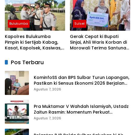
Bulukumba
Sulsel
Kapolres Bulukumba
Gerak Cepat ki Bupati
Pimpin ki Sertijab Kabag,
Sinjai, Ahli Waris Korban di
Kasat, Kapolsek, Kasiwas,
Morowali Terima Santunan
dan Pelantikan Kasi Humas
Kematian dari BPJS
Ketenagakerjaan
Pos Terbaru
KominfoSS dan BPS Sulbar Turun Lapangan,
Pastikan ki Sensus Ekonomi 2026 Berjalan
Nyaman dan Akurat
Agustus 7, 2026
Pra Muktamar V Wahdah Islamiyah, Ustadz
Zaitun Rasmin: Momentum Perkuat
Konsolidasi dan Evaluasi Perjalanan
Agustus 7, 2026
Dakwah