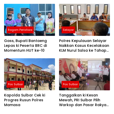
Semangat Merah Putih dan
Keselamatan
Ragam Peristiwa
Selayar
Gass, Bupati Bantaeng
Polres Kepulauan Selayar
Lepas ki Peserta BRC di
Naikkan Kasus Kecelakaan
Momentum HUT ke-10
KLM Nurul Salsa ke Tahap
Penyidikan
Pos Sulbar
Pos Sulbar
Kapolda Sulbar Cek ki
Tanggalkan ki Kesan
Progres Rusun Polres
Mewah, PRI Sulbar Pilih
Mamasa
Warkop dan Pasar Rakyat
untuk Rayakan HUT Ke-1