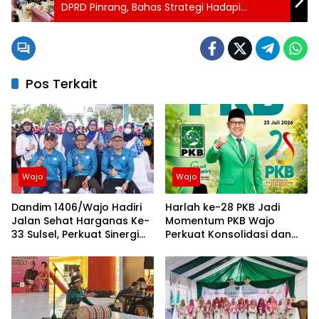
DPRD Pinrang, Bahas Strategi Hadapi
Pemotongan Dana Transfer Daerah
Pos Terkait
Wajo
Wajo
Dandim 1406/Wajo Hadiri
Harlah ke-28 PKB Jadi
Jalan Sehat Harganas Ke-
Momentum PKB Wajo
33 Sulsel, Perkuat Sinergi
Perkuat Konsolidasi dan
Membangun Keluarga
Perjuangan Ekonomi
Berkualitas
Kerakyatan