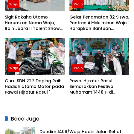
Wajo
Wajo
Sigit Rakaha Utomo
Gelar Penamatan 32 Siswa,
Harumkan Nama Wajo,
Pontren Al-Mu’minun Wajo
Raih Juara II Talent Show
Harapkan Bantuan
Finalis Ana Dara Malebbi
Pembangunan Ruang
Kalolo Magaretta
Belajar
Sulselbar 2026
Wajo
Wajo
Guru SDN 227 Doping Raih
Pawai Hijratur Rasul
Hadiah Utama Motor pada
Semarakkan Festival
Pawai Hijratur Rasul 1
Muharram 1448 H di
Muharram 1448 H
Ponpes Daarul Mu’minin
As’adiyah Doping
Baca Juga
Dandim 1406/Wajo Hadiri Jalan Sehat