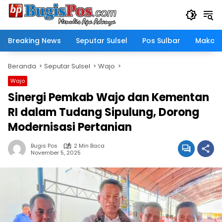
Langsung
ke
konten
Breaking News
Seputar Sulsel
Pos Sulbar
Makass
Beranda
Seputar Sulsel
Wajo
Wajo
Sinergi Pemkab Wajo dan Kementan
RI dalam Tudang Sipulung, Dorong
Modernisasi Pertanian
Bugis Pos
2 Min Baca
November 5, 2025