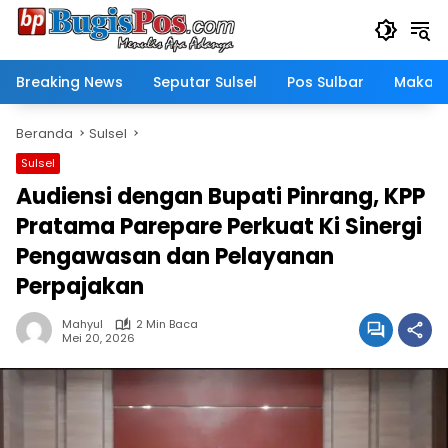
Langsung
ke
konten
Breaking News
Seputar Sulsel
Pos Sulbar
Makass
Beranda
Sulsel
Sulsel
Audiensi dengan Bupati Pinrang, KPP
Pratama Parepare Perkuat Ki Sinergi
Pengawasan dan Pelayanan
Perpajakan
Mahyul
2 Min Baca
Mei 20, 2026