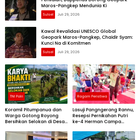
Maros-Pangkep Mendunia Ki
Sulsel
Juli 29, 2026
Kawal Revalidasi UNESCO Global
Geopark Maros-Pangkep, Chaidir Syam:
Kunci Na di Komitmen
Sulsel
Juli 29, 2026
TNI Polri
Ragam Peristiwa
Koramil Pitumpanua dan
Lasuji Pangngerang Rannu,
Warga Gotong Royong
Resepsi Pernikahan Putri
Bersihkan Selokan di Desa
ke-4 Herman Campa
Bau-Bau
Dihadiri Seniman