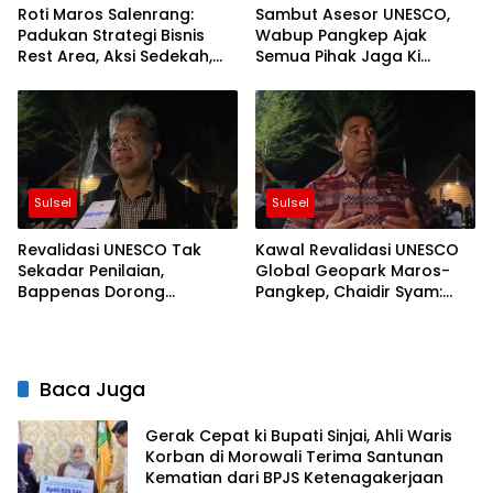
Roti Maros Salenrang:
Sambut Asesor UNESCO,
Padukan Strategi Bisnis
Wabup Pangkep Ajak
Rest Area, Aksi Sedekah,
Semua Pihak Jaga Ki
dan Potensi Geopark
Warisan Dunia
Sulsel
Sulsel
Revalidasi UNESCO Tak
Kawal Revalidasi UNESCO
Sekadar Penilaian,
Global Geopark Maros-
Bappenas Dorong
Pangkep, Chaidir Syam:
Geopark Maros-Pangkep
Kunci Na di Komitmen
Mendunia Ki
Baca Juga
Gerak Cepat ki Bupati Sinjai, Ahli Waris
Korban di Morowali Terima Santunan
Kematian dari BPJS Ketenagakerjaan