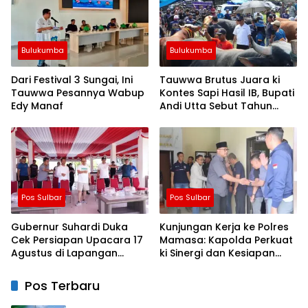
Bulukumba
Bulukumba
Dari Festival 3 Sungai, Ini
Tauwwa Brutus Juara ki
Tauwwa Pesannya Wabup
Kontes Sapi Hasil IB, Bupati
Edy Manaf
Andi Utta Sebut Tahun
Depan Kita Bikin Skala
Lebih Besar
Pos Sulbar
Pos Sulbar
Gubernur Suhardi Duka
Kunjungan Kerja ke Polres
Cek Persiapan Upacara 17
Mamasa: Kapolda Perkuat
Agustus di Lapangan
ki Sinergi dan Kesiapan
Ahmad Kirang, Capai 80
Jaga Kamtibmas di
Persen
Wilayah
Pos Terbaru