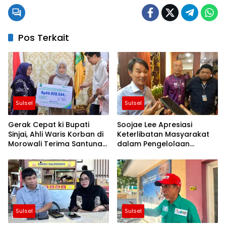
Pos Terkait
Sulsel
Sulsel
Gerak Cepat ki Bupati
Soojae Lee Apresiasi
Sinjai, Ahli Waris Korban di
Keterlibatan Masyarakat
Morowali Terima Santunan
dalam Pengelolaan
Kematian dari BPJS
Geopark Maros-Pangkep
Ketenagakerjaan
Sulsel
Sulsel