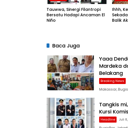
Tauwwa, Sinergi Filantropi
Ihhh, K
Bersatu Hadapi Ancaman El
Sekadar
Niño
Balik A
UIT
Baca Juga
Yaaa Dende
Mardeka d
Belakang
Breaking News
Makassar, Bugis
Tangkis mi
Kursi Komi
Headline
Juli 8
BugisPos, Jakar