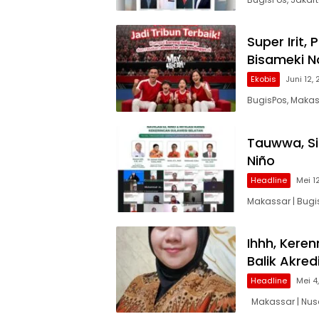
Super Irit
Bisameki N
Ekobis
Juni 12,
BugisPos, Makas
Tauwwa, Si
Niño
Headline
Mei 1
Makassar | Bugis
Ihhh, Keren
Balik Akred
Headline
Mei 4
Makassar | Nusa