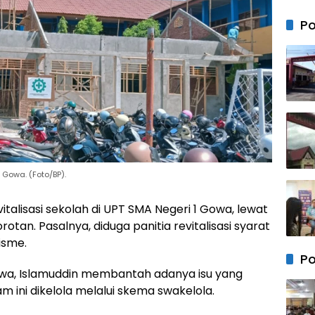
Islam
Fitna
Usta
Po
Zaitu
Rasmi
Mom
Perku
Konso
dan E
Perja
Dakw
 Gowa. (Foto/BP).
talisasi sekolah di UPT SMA Negeri 1 Gowa, lewat
tan. Pasalnya, diduga panitia revitalisasi syarat
isme.
Po
wa, Islamuddin membantah adanya isu yang
 ini dikelola melalui skema swakelola.