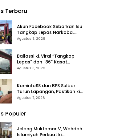
iyah,
Air Bersih ke
Bersama ki
h
dz
Desa
Anak Yatim
s Terbaru
n
Saloleyang,
Memohon
n:
Bantuan
Keberkahan
entum
Nyata di
Keamanan
Akun Facebook Sebarkan Isu
at
Tengah
Negeri
Tangkap Lepas Narkoba,
lidasi
Musim
Kasat Narkoba Polres Takalar:
Agustus 8, 2026
valuasi
Kemarau
Itu Hoax dan Fitnah
lanan
ah
Ballassi ki, Viral “Tangkap
Lepas” dan “86” Kasat
Narkoba Polres Takalar Sebut
Agustus 8, 2026
Hoax
KominfoSS dan BPS Sulbar
Turun Lapangan, Pastikan ki
Sensus Ekonomi 2026 Berjalan
Agustus 7, 2026
Nyaman dan Akurat
s Populer
Jelang Muktamar V, Wahdah
Islamiyah Perkuat ki