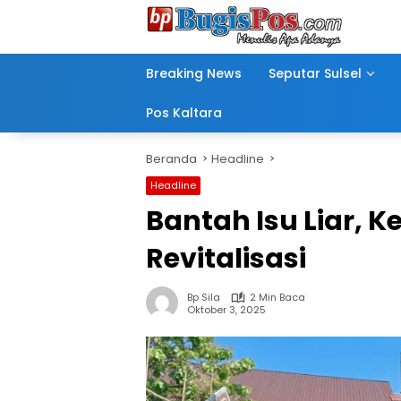
Langsung
ke
konten
Breaking News
Seputar Sulsel
Pos Kaltara
Beranda
Headline
Headline
Bantah Isu Liar, K
Revitalisasi
Bp Sila
2 Min Baca
Oktober 3, 2025