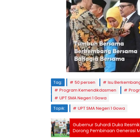
Tag:
50 persen
Isu Berkemban
Program Kemendikdasmen
Progr
UPT SMA Negeri 1 Gowa
Topik:
UPT SMA Negeri 1 Gowa
Gubernur Suhardi Duka Resmika
Dorong Pembinaan Generasi 