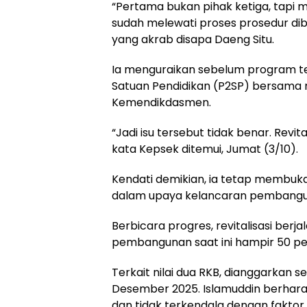
“Pertama bukan pihak ketiga, tapi me
sudah melewati proses prosedur d
yang akrab disapa Daeng Situ.
Ia menguraikan sebelum program te
Satuan Pendidikan (P2SP) bersama 
Kemendikdasmen.
“Jadi isu tersebut tidak benar. Revit
kata Kepsek ditemui, Jumat (3/10).
Kendati demikian, ia tetap membuka
dalam upaya kelancaran pembangun
Berbicara progres, revitalisasi berj
pembangunan saat ini hampir 50 pers
Terkait nilai dua RKB, dianggarkan s
Desember 2025. Islamuddin berhar
dan tidak terkendala dengan faktor