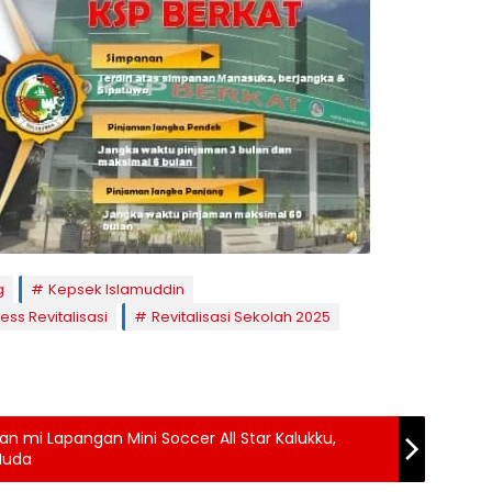
g
Kepsek Islamuddin
ess Revitalisasi
Revitalisasi Sekolah 2025
n mi Lapangan Mini Soccer All Star Kalukku,
Muda