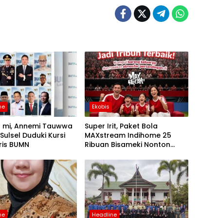
ne
Ekobis
s mi, Annemi Tauwwa
Super Irit, Paket Bola
 Sulsel Duduki Kursi
MAXstream Indihome 25
ris BUMN
Ribuan Bisameki Nonton
Piala Dunia 2026
ne
Headline