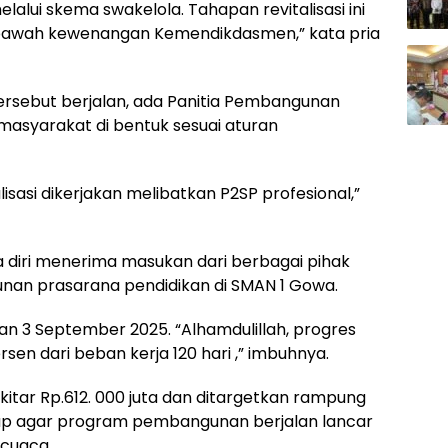
lalui skema swakelola. Tahapan revitalisasi ini
ibawah kewenangan Kemendikdasmen,” kata pria
rsebut berjalan, ada Panitia Pembangunan
masyarakat di bentuk sesuai aturan
alisasi dikerjakan melibatkan P2SP profesional,”
 diri menerima masukan dari berbagai pihak
an prasarana pendidikan di SMAN 1 Gowa.
alan 3 September 2025. “Alhamdulillah, progres
en dari beban kerja 120 hari ,” imbuhnya.
ekitar Rp.612. 000 juta dan ditargetkan rampung
ap agar program pembangunan berjalan lancar
 cuaca.