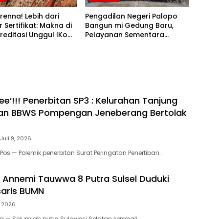
erenna! Lebih dari
Pengadilan Negeri Palopo
 Sertifikat: Makna di
Bangun mi Gedung Baru,
kreditasi Unggul IKom
Pelayanan Sementara
Pindah ke Eks Kantor KPU
e’!!! Penerbitan SP3 : Kelurahan Tanjung
an BBWS Pompengan Jeneberang Bertolak
Juli 9, 2026
Pos — Polemik penerbitan Surat Peringatan Penertiban…
, Annemi Tauwwa 8 Putra Sulsel Duduki
saris BUMN
, 2026
ta — Sejumlah putra Sulawesi Selatan kembali…