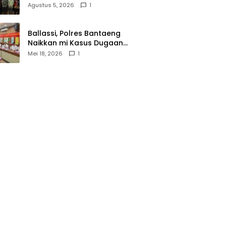
Wasathiyah dan Kebangsaan
Agustus 5, 2026
1
Ballassi, Polres Bantaeng
Naikkan mi Kasus Dugaan
Korupsi PDAM ke Penyidikan
Mei 18, 2026
1