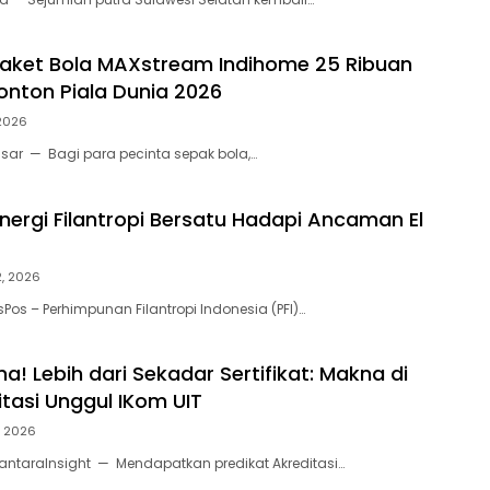
, Paket Bola MAXstream Indihome 25 Ribuan
onton Piala Dunia 2026
 2026
sar — Bagi para pecinta sepak bola,…
nergi Filantropi Bersatu Hadapi Ancaman El
2, 2026
Pos – Perhimpunan Filantropi Indonesia (PFI)…
na! Lebih dari Sekadar Sertifikat: Makna di
itasi Unggul IKom UIT
, 2026
ntaraInsight — Mendapatkan predikat Akreditasi…