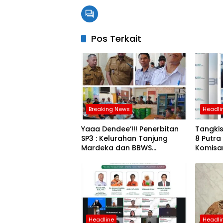
Pos Terkait
Breaking News
Headli
Yaaa Dendee’!!! Penerbitan
Tangki
SP3 : Kelurahan Tanjung
8 Putra
Mardeka dan BBWS
Komisa
Pompengan Jeneberang
Bertolak Belakang
Headline
Headli