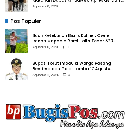
Matahari Dapat ki Tauwwa Apresiasi Dari
Kapolres Bulukumba
Agustus 6, 2026
Pos Populer
Buah Ketekunan Bisnis Kuliner, Owner
Istana Mappala Ramli Lallo Tebar 520
Paket Sembako di Gowa
Agustus 6, 2026
1
Bupati Torut Imbau ki Warga Pasang
Bendera dan Gelar Lomba 17 Agustus
Agustus 11, 2025
0