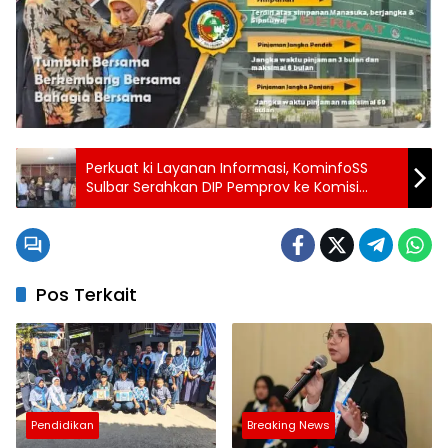
Perkuat ki Layanan Informasi, KominfoSS
Sulbar Serahkan DIP Pemprov ke Komisi
Informasi
Pos Terkait
Pendidikan
Breaking News