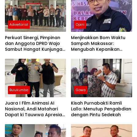
Advertorial
Opini
Perkuat Sinergi, Pimpinan
Menjinakkan Bom Waktu
dan Anggota DPRD Wajo
Sampah Makassar:
Sambut Hangat Kunjungan
Mengubah Kepanikan
Silaturahmi Kapolres Wajo
Publik Menjadi Revolusi
yang Baru
Berbasis RT
Bulukumba
Gowa
Juara I Film Animasi AI
Kisah Purnabakti Ramli
Nasional, Andi Matahari
Lallo: Menutup Pengabdian
Dapat ki Tauwwa Apresiasi
dengan Pintu Sedekah
Dari Kapolres Bulukumba