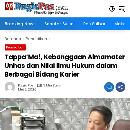
Langsung
ke
konten
Breaking News
Seputar Sulsel
Pos Sulbar
Makass
Beranda
Pendidikan
Pendidikan
Tappa’Ma!, Kebanggaan Almamater
Unhas dan Nilai Ilmu Hukum dalam
Berbagai Bidang Karier
Bugis Pos
3 Min Baca
Mei 7, 2026