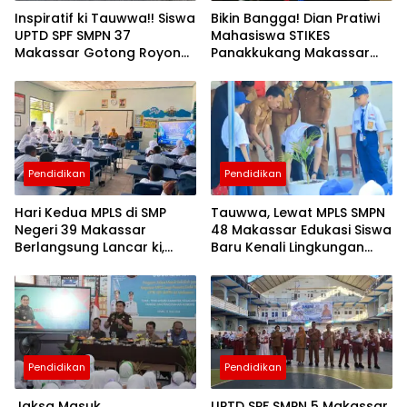
Inspiratif ki Tauwwa!! Siswa
Bikin Bangga! Dian Pratiwi
UPTD SPF SMPN 37
Mahasiswa STIKES
Makassar Gotong Royong
Panakkukang Makassar
Bantu Korban Kebakaran
Tembuski IYEN Malaysia
2026
Pendidikan
Pendidikan
Hari Kedua MPLS di SMP
Tauwwa, Lewat MPLS SMPN
Negeri 39 Makassar
48 Makassar Edukasi Siswa
Berlangsung Lancar ki,
Baru Kenali Lingkungan
Tanamkan Karakter Sejak
Sekolah
Awal
Pendidikan
Pendidikan
Jaksa Masuk
UPTD SPF SMPN 5 Makassar