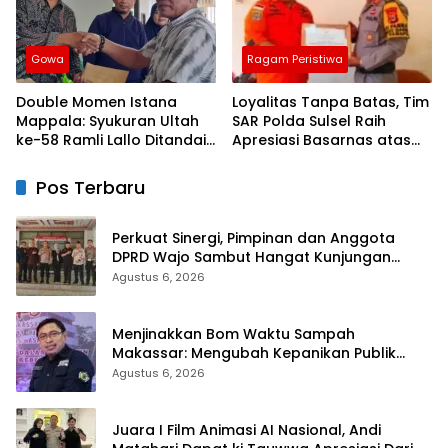
Gowa
Ragam Peristiwa
Double Momen Istana
Loyalitas Tanpa Batas, Tim
Mappala: Syukuran Ultah
SAR Polda Sulsel Raih
ke-58 Ramli Lallo Ditandai
Apresiasi Basarnas atas
Aksi Berbagi Rumah
Evakuasi ATR 42
Ibadah
Pos Terbaru
Perkuat Sinergi, Pimpinan dan Anggota
DPRD Wajo Sambut Hangat Kunjungan
Silaturahmi Kapolres Wajo yang Baru
Agustus 6, 2026
Menjinakkan Bom Waktu Sampah
Makassar: Mengubah Kepanikan Publik
Menjadi Revolusi Berbasis RT
Agustus 6, 2026
Juara I Film Animasi AI Nasional, Andi