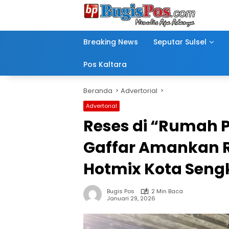
Langsung
ke
konten
Breaking News
Seputar Sulsel
Pos Kaltara
Beranda
Advertorial
Advertorial
Reses di “Rumah 
Gaffar Amankan R
Hotmix Kota Sen
Bugis Pos
2 Min Baca
Januari 29, 2026