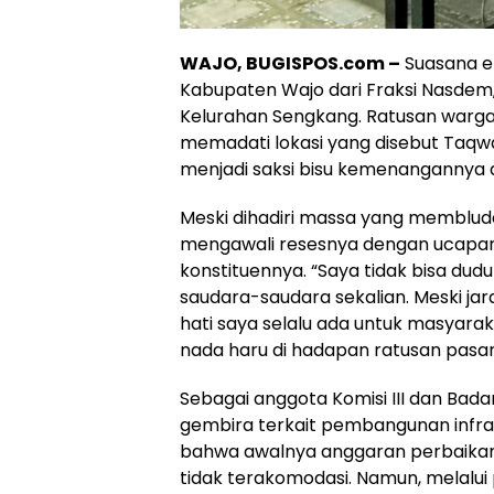
WAJO, BUGISPOS.com –
Suasana e
Kabupaten Wajo dari Fraksi Nasdem, T
Kelurahan Sengkang. Ratusan warga
memadati lokasi yang disebut Taq
menjadi saksi bisu kemenangannya di
Meski dihadiri massa yang membluda
mengawali resesnya dengan ucapa
konstituennya. “Saya tidak bisa dud
saudara-saudara sekalian. Meski ja
hati saya selalu ada untuk masya
nada haru di hadapan ratusan pasa
Sebagai anggota Komisi III dan B
gembira terkait pembangunan infras
bahwa awalnya anggaran perbaikan
tidak terakomodasi. Namun, melalui