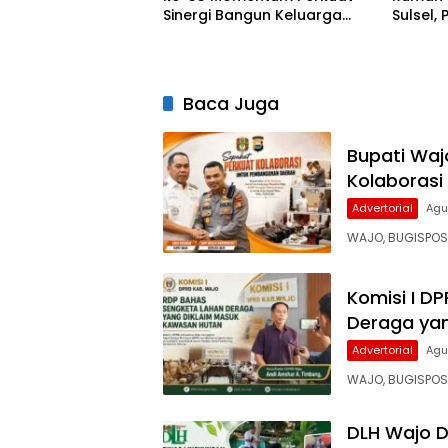
Sinergi Bangun Keluarga
Sulsel,
Berkualitas
Bangun 
Baca Juga
Bupati Waj
Kolaboras
Advertorial
Agu
WAJO, BUGISPOS
Komisi I D
Deraga ya
Advertorial
Agu
WAJO, BUGISPOS
DLH Wajo D