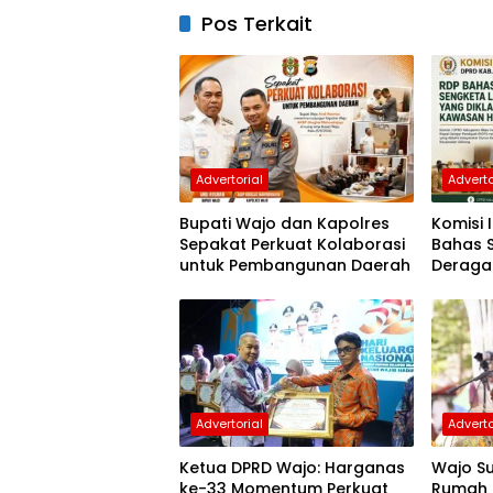
Pos Terkait
Advertorial
Adverto
Bupati Wajo dan Kapolres
Komisi 
Sepakat Perkuat Kolaborasi
Bahas 
untuk Pembangunan Daerah
Deraga
Kawasa
Advertorial
Adverto
Ketua DPRD Wajo: Harganas
Wajo Su
ke-33 Momentum Perkuat
Rumah 