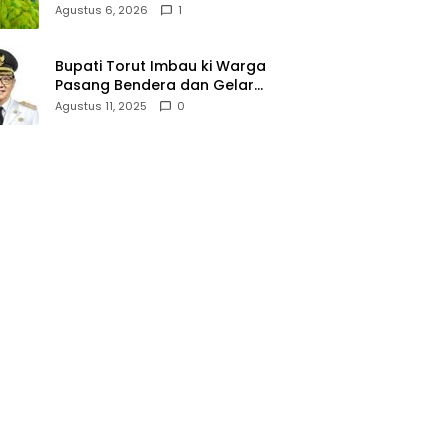
Lallo Tebar 520 Paket
Agustus 6, 2026
1
Sembako di Gowa
Bupati Torut Imbau ki Warga
Pasang Bendera dan Gelar
Lomba 17 Agustus
Agustus 11, 2025
0