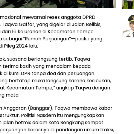
mosional mewarnai reses anggota DPRD
aqwa Gaffar, yang digelar di Jalan Belibis,
 dari 16 kelurahan di Kecamatan Tempe
wa sebagai “Rumah Perjuangan”—posko yang
 Pileg 2024 lalu.
k, suasana berlangsung tertib. Taqwa
n terima kasih yang mendalam kepada
uk di kursi DPR tanpa doa dan perjuangan
rang bertatap muka langsung karena kesibukan,
rakat Kecamatan Tempe,” ungkap Taqwa dengan
ng mata.
adan Anggaran (Banggar), Taqwa membawa kabar
truktur. Politisi Nasdem itu mengungkapkan
 jalan hotmix dalam kota Sengkang sempat
 perjuangan kerasnya di pandangan umum fraksi,