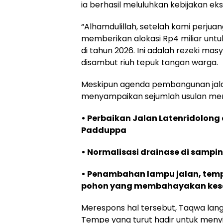
ia berhasil meluluhkan kebijakan eks
“Alhamdulillah, setelah kami perjua
memberikan alokasi Rp4 miliar untu
di tahun 2026. Ini adalah rezeki ma
disambut riuh tepuk tangan warga.
Meskipun agenda pembangunan jala
menyampaikan sejumlah usulan mende
• Perbaikan Jalan Latenridolon
Padduppa
• Normalisasi drainase di samp
• Penambahan lampu jalan, tem
pohon yang membahayakan kes
Merespons hal tersebut, Taqwa lan
Tempe yang turut hadir untuk menyin