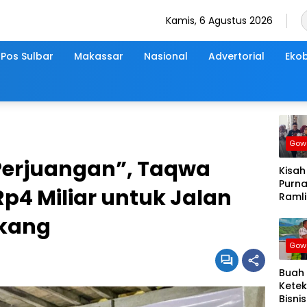
Kamis, 6 Agustus 2026
Pos Sulbar
Makassar
Nasional
Advertorial
Ekob
Gow
Perjuangan”, Taqwa
Kisah
Purna
p4 Miliar untuk Jalan
Ramli 
Menu
gkang
Peng
denga
Gow
Sede
Buah
Kete
Bisnis