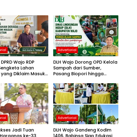
rial
Advertorial
I DPRD Wajo RDP
DLH Wajo Dorong OPD Kelola
Sengketa Lahan
Sampah dari Sumber,
 yang Diklaim Masuk
Pasang Biopori hingga
n Hutan
Sediakan Penampungan
Botol Plastik
rial
Advertorial
kses Jadi Tuan
DLH Wajo Gandeng Kodim
Harganas ke-33
1406, Babinsa Siap Edukasi