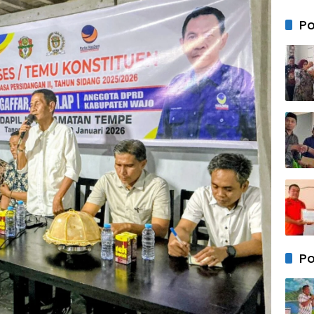
Owne
Istan
Po
Mapp
Ramli
Teba
Paket
Semb
Gow
Po