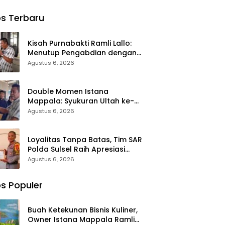
r
Masa Depan:
Kabel BTS,
a
Relima Sinjai
Pria di
s Terbaru
ala
Asah Public
Makassar
 Lallo
Speaking
“Tabbulinta’
r 520
Siswa di MTs
‘” Disangkar
Kisah Purnabakti Ramli Lallo:
Nurul Izzah
Besi Polisi
Menutup Pengabdian dengan
ako di
Kalamisu
Pintu Sedekah
Agustus 6, 2026
a
Double Momen Istana
Mappala: Syukuran Ultah ke-58
Ramli Lallo Ditandai Aksi
Agustus 6, 2026
Berbagi Rumah Ibadah
Loyalitas Tanpa Batas, Tim SAR
Polda Sulsel Raih Apresiasi
Basarnas atas Evakuasi ATR 42
Agustus 6, 2026
s Populer
Buah Ketekunan Bisnis Kuliner,
Owner Istana Mappala Ramli