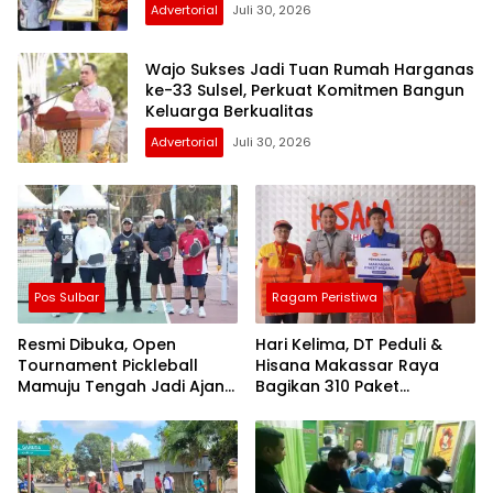
Advertorial
Juli 30, 2026
Wajo Sukses Jadi Tuan Rumah Harganas
ke-33 Sulsel, Perkuat Komitmen Bangun
Keluarga Berkualitas
Advertorial
Juli 30, 2026
Pos Sulbar
Ragam Peristiwa
Resmi Dibuka, Open
Hari Kelima, DT Peduli &
Tournament Pickleball
Hisana Makassar Raya
Mamuju Tengah Jadi Ajang
Bagikan 310 Paket
Pemersatu Antar daerah
Makanan untuk Korban
Kebakaran Tallo