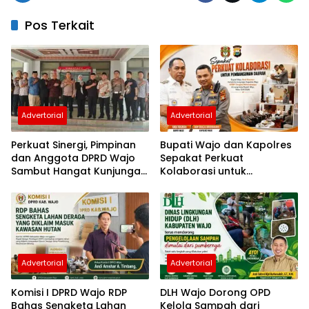
Pos Terkait
Advertorial
Advertorial
Perkuat Sinergi, Pimpinan
Bupati Wajo dan Kapolres
dan Anggota DPRD Wajo
Sepakat Perkuat
Sambut Hangat Kunjungan
Kolaborasi untuk
Silaturahmi Kapolres Wajo
Pembangunan Daerah
yang Baru
Advertorial
Advertorial
Komisi I DPRD Wajo RDP
DLH Wajo Dorong OPD
Bahas Sengketa Lahan
Kelola Sampah dari