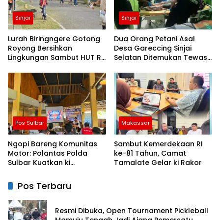
Sinjai
Sinjai
Lurah Biringngere Gotong
Dua Orang Petani Asal
Royong Bersihkan
Desa Gareccing Sinjai
Lingkungan Sambut HUT RI
Selatan Ditemukan Tewas,
ke-81
Diduga “Kennaki Strom
Kasian”
Pos Sulbar
Makassar
Ngopi Bareng Komunitas
Sambut Kemerdekaan RI
Motor: Polantas Polda
ke-81 Tahun, Camat
Sulbar Kuatkan ki
Tamalate Gelar ki Rakor
Semangat Merah Putih dan
Keselamatan
Pos Terbaru
Resmi Dibuka, Open Tournament Pickleball
Mamuju Tengah Jadi Ajang Pemersatu