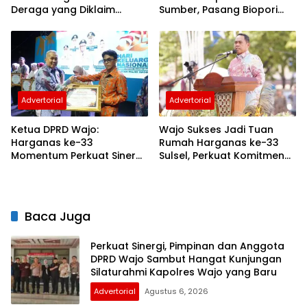
Deraga yang Diklaim
Sumber, Pasang Biopori
Masuk Kawasan Hutan
hingga Sediakan
Penampungan Botol
Plastik
Advertorial
Advertorial
Ketua DPRD Wajo:
Wajo Sukses Jadi Tuan
Harganas ke-33
Rumah Harganas ke-33
Momentum Perkuat Sinergi
Sulsel, Perkuat Komitmen
Bangun Keluarga
Bangun Keluarga
Berkualitas
Berkualitas
Baca Juga
Perkuat Sinergi, Pimpinan dan Anggota
DPRD Wajo Sambut Hangat Kunjungan
Silaturahmi Kapolres Wajo yang Baru
Advertorial
Agustus 6, 2026