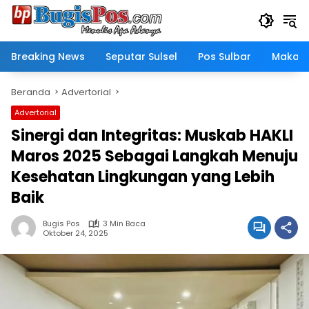
Langsung
ke
konten
Breaking News
Seputar Sulsel
Pos Sulbar
Makass
Beranda
Advertorial
Advertorial
Sinergi dan Integritas: Muskab HAKLI
Maros 2025 Sebagai Langkah Menuju
Kesehatan Lingkungan yang Lebih
Baik
Bugis Pos
3 Min Baca
Oktober 24, 2025