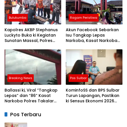
Bulukumba
Ragam Peristiwa
Kapolres AKBP Stephanus
Akun Facebook Sebarkan
Luckyto Buka ki Kegiatan
Isu Tangkap Lepas
Sunatan Massal, Polres
Narkoba, Kasat Narkoba
Bulukumba Kerjasama
Polres Takalar: Itu Hoax
dengan Pemuda Pancasila
dan Fitnah
Breaking News
Pos Sulbar
Ballassi ki, Viral “Tangkap
KominfoSS dan BPS Sulbar
Lepas” dan “86” Kasat
Turun Lapangan, Pastikan
Narkoba Polres Takalar
ki Sensus Ekonomi 2026
Sebut Hoax
Berjalan Nyaman dan
Akurat
Pos Terbaru