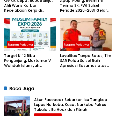
Gerak Cepat Bupati Sinjai,
Apapi Poeng, Resmi mi
Ahli Waris Korban
Terima SK, PWI Sulsel
Kecelakaan Kerja di
Periode 2026–2031 Gelar
Morowali Terima Santunan
Rapat Perdana
BPJS Ketenagakerjaan
Ragam Peristiwa
Ragam Peristiwa
Target Ki 12 Ribu
Loyalitas Tanpa Batas, Tim
Pengunjung, Muktamar V
SAR Polda Sulsel Raih
Wahdah Islamiyah
Apresiasi Basarnas atas
Hadirkan Bazar Halal dan
Evakuasi ATR 42
Muslim Family Expo 2026
Baca Juga
Akun Facebook Sebarkan Isu Tangkap
Lepas Narkoba, Kasat Narkoba Polres
Takalar: Itu Hoax dan Fitnah