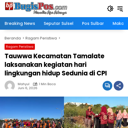
Langsung
ke
konten
Breaking News
Seputar Sulsel
Pos Sulbar
Makass
Beranda
Ragam Peristiwa
Ragam Peristiwa
Tauwwa Kecamatan Tamalate
laksanakan kegiatan hari
lingkungan hidup Sedunia di CPI
Mahyul
1 Min Baca
Juni 6, 2026