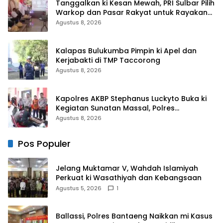
Tanggalkan ki Kesan Mewah, PRI Sulbar Pilih
Warkop dan Pasar Rakyat untuk Rayakan
HUT Ke-1
Agustus 8, 2026
Kalapas Bulukumba Pimpin ki Apel dan
Kerjabakti di TMP Taccorong
Agustus 8, 2026
Kapolres AKBP Stephanus Luckyto Buka ki
Kegiatan Sunatan Massal, Polres
Bulukumba Kerjasama dengan Pemuda
Agustus 8, 2026
Pancasila
Pos Populer
Jelang Muktamar V, Wahdah Islamiyah
Perkuat ki Wasathiyah dan Kebangsaan
Agustus 5, 2026
1
Ballassi, Polres Bantaeng Naikkan mi Kasus