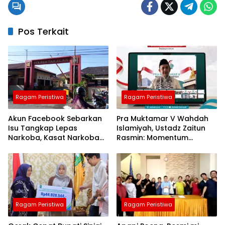
Pos Terkait
Ragam Peristiwa
Ragam Peristiwa
Akun Facebook Sebarkan
Pra Muktamar V Wahdah
Isu Tangkap Lepas
Islamiyah, Ustadz Zaitun
Narkoba, Kasat Narkoba
Rasmin: Momentum
Polres Takalar: Itu Hoax
Perkuat Konsolidasi dan
dan Fitnah
Evaluasi Perjalanan
Dakwah
Ragam Peristiwa
Ragam Peristiwa