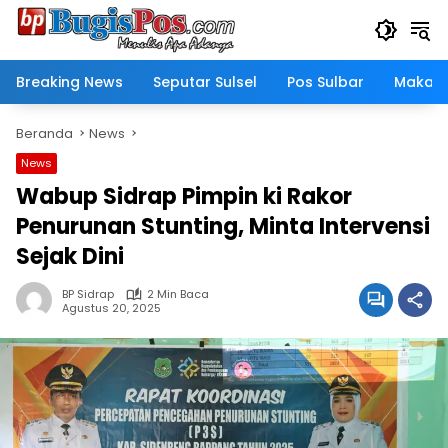
Langsung
ke
konten
Breaking News
Seputar Sulsel
Pos Sulbar
Makass
Beranda
News
News
Wabup Sidrap Pimpin ki Rakor
Penurunan Stunting, Minta Intervensi
Sejak Dini
BP Sidrap
2 Min Baca
Agustus 20, 2025