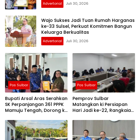
Advertorial
Juli 30, 2026
Wajo Sukses Jadi Tuan Rumah Harganas
ke-33 Sulsel, Perkuat Komitmen Bangun
Keluarga Berkualitas
Advertorial
Juli 30, 2026
Pos Sulbar
Pos Sulbar
Bupati Arsal Aras Serahkan
Pemprov Sulbar
SK Perpanjangan 361 PPPK
Matangkan ki Persiapan
Mamuju Tengah, Dorong ki
Hari Jadi ke-22, Rangkaian
Kebijakan Belanja Pegawai
Kegiatan Libatkan
Lebih Fleksibel
Masyarakat