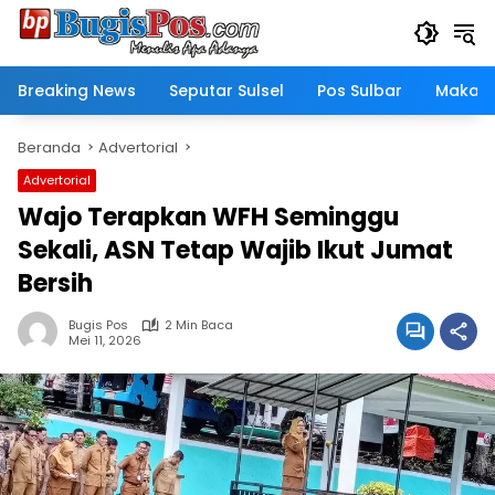
Langsung
ke
konten
Breaking News
Seputar Sulsel
Pos Sulbar
Makass
Beranda
Advertorial
Advertorial
Wajo Terapkan WFH Seminggu
Sekali, ASN Tetap Wajib Ikut Jumat
Bersih
Bugis Pos
2 Min Baca
Mei 11, 2026