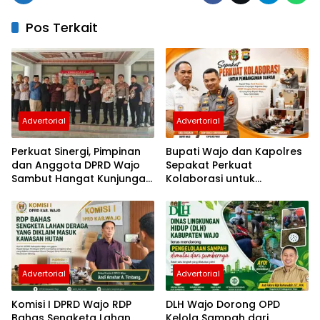
Pos Terkait
Advertorial
Advertorial
Perkuat Sinergi, Pimpinan
Bupati Wajo dan Kapolres
dan Anggota DPRD Wajo
Sepakat Perkuat
Sambut Hangat Kunjungan
Kolaborasi untuk
Silaturahmi Kapolres Wajo
Pembangunan Daerah
yang Baru
Advertorial
Advertorial
Komisi I DPRD Wajo RDP
DLH Wajo Dorong OPD
Bahas Sengketa Lahan
Kelola Sampah dari