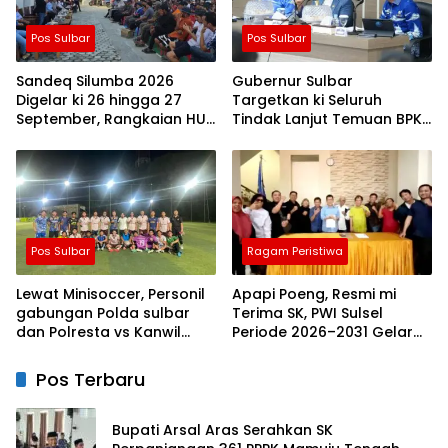
Pos Sulbar
Pos Sulbar
Sandeq Silumba 2026
Gubernur Sulbar
Digelar ki 26 hingga 27
Targetkan ki Seluruh
September, Rangkaian HUT
Tindak Lanjut Temuan BPK
Sulbar
Tuntas 11 Agustus 2026
Pos Sulbar
Ragam Peristiwa
Lewat Minisoccer, Personil
Apapi Poeng, Resmi mi
gabungan Polda sulbar
Terima SK, PWI Sulsel
dan Polresta vs Kanwil
Periode 2026–2031 Gelar
Kemenkeu Sulbar Eratkan
Rapat Perdana
ki Ikatan Persaudaraan
Pos Terbaru
Bupati Arsal Aras Serahkan SK