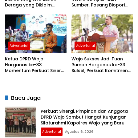
Deraga yang Diklaim
Sumber, Pasang Biopori
Masuk Kawasan Hutan
hingga Sediakan
Penampungan Botol
Plastik
Advertorial
Advertorial
Ketua DPRD Wajo:
Wajo Sukses Jadi Tuan
Harganas ke-33
Rumah Harganas ke-33
Momentum Perkuat Sinergi
Sulsel, Perkuat Komitmen
Bangun Keluarga
Bangun Keluarga
Berkualitas
Berkualitas
Baca Juga
Perkuat Sinergi, Pimpinan dan Anggota
DPRD Wajo Sambut Hangat Kunjungan
Silaturahmi Kapolres Wajo yang Baru
Advertorial
Agustus 6, 2026