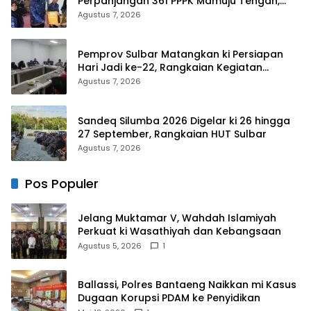
Perpanjangan 361 PPPK Mamuju Tengah,
Dorong ki Kebijakan Belanja Pegawai Lebih
Agustus 7, 2026
Fleksibel
Pemprov Sulbar Matangkan ki Persiapan
Hari Jadi ke-22, Rangkaian Kegiatan
Libatkan Masyarakat
Agustus 7, 2026
Sandeq Silumba 2026 Digelar ki 26 hingga
27 September, Rangkaian HUT Sulbar
Agustus 7, 2026
Pos Populer
Jelang Muktamar V, Wahdah Islamiyah
Perkuat ki Wasathiyah dan Kebangsaan
Agustus 5, 2026
1
Ballassi, Polres Bantaeng Naikkan mi Kasus
Dugaan Korupsi PDAM ke Penyidikan