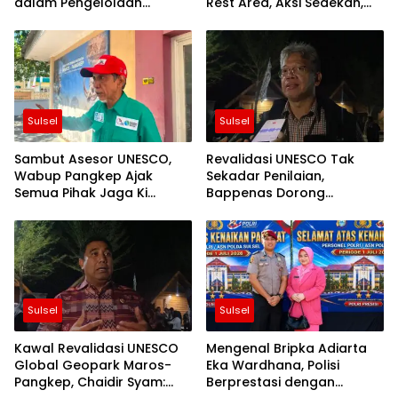
dalam Pengelolaan
Rest Area, Aksi Sedekah,
Geopark Maros-Pangkep
dan Potensi Geopark
Sulsel
Sulsel
Sambut Asesor UNESCO,
Revalidasi UNESCO Tak
Wabup Pangkep Ajak
Sekadar Penilaian,
Semua Pihak Jaga Ki
Bappenas Dorong
Warisan Dunia
Geopark Maros-Pangkep
Mendunia Ki
Sulsel
Sulsel
Kawal Revalidasi UNESCO
Mengenal Bripka Adiarta
Global Geopark Maros-
Eka Wardhana, Polisi
Pangkep, Chaidir Syam:
Berprestasi dengan