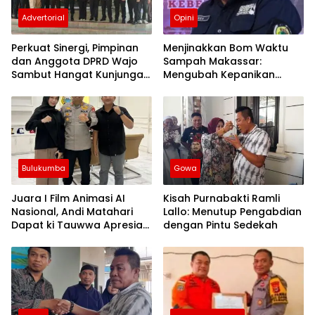
Advertorial
Opini
Perkuat Sinergi, Pimpinan
Menjinakkan Bom Waktu
dan Anggota DPRD Wajo
Sampah Makassar:
Sambut Hangat Kunjungan
Mengubah Kepanikan
Silaturahmi Kapolres Wajo
Publik Menjadi Revolusi
yang Baru
Berbasis RT
Bulukumba
Gowa
Juara I Film Animasi AI
Kisah Purnabakti Ramli
Nasional, Andi Matahari
Lallo: Menutup Pengabdian
Dapat ki Tauwwa Apresiasi
dengan Pintu Sedekah
Dari Kapolres Bulukumba