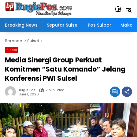
Langsung
ke
konten
Breaking News
Seputar Sulsel
Pos Sulbar
Makass
Beranda
Sulsel
Sulsel
Media Sinergi Group Perkuat
Komitmen “Satu Komando” Jelang
Konferensi PWI Sulsel
Bugis Pos
2 Min Baca
Juni 1, 2026