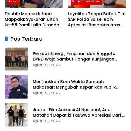
Gowa
Ragam Peristiwa
Double Momen Istana
Loyalitas Tanpa Batas, Tim
Mappala: Syukuran Ultah
SAR Polda Sulsel Raih
ke-58 Ramli Lallo Ditandai
Apresiasi Basarnas atas
Aksi Berbagi Rumah
Evakuasi ATR 42
Ibadah
Pos Terbaru
Perkuat Sinergi, Pimpinan dan Anggota
DPRD Wajo Sambut Hangat Kunjungan
Silaturahmi Kapolres Wajo yang Baru
Agustus 6, 2026
Menjinakkan Bom Waktu Sampah
Makassar: Mengubah Kepanikan Publik
Menjadi Revolusi Berbasis RT
Agustus 6, 2026
Juara I Film Animasi AI Nasional, Andi
Matahari Dapat ki Tauwwa Apresiasi Dari
Kapolres Bulukumba
Agustus 6, 2026