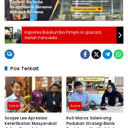
Kapolres Bulukumba Pimpin ki Upacara
Harlah Pancasila
Pos Terkait
Sulsel
Sulsel
Soojae Lee Apresiasi
Roti Maros Salenrang:
Keterlibatan Masyarakat
Padukan Strategi Bisnis