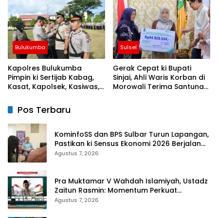
Kemarau
Negeri
Bulukumba
Sulsel
Kapolres Bulukumba
Gerak Cepat ki Bupati
Pimpin ki Sertijab Kabag,
Sinjai, Ahli Waris Korban di
Kasat, Kapolsek, Kasiwas,
Morowali Terima Santunan
dan Pelantikan Kasi Humas
Kematian dari BPJS
Ketenagakerjaan
Pos Terbaru
KominfoSS dan BPS Sulbar Turun Lapangan,
Pastikan ki Sensus Ekonomi 2026 Berjalan
Nyaman dan Akurat
Agustus 7, 2026
Pra Muktamar V Wahdah Islamiyah, Ustadz
Zaitun Rasmin: Momentum Perkuat
Konsolidasi dan Evaluasi Perjalanan
Agustus 7, 2026
Dakwah