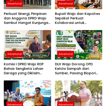
Advertorial
Advertorial
Perkuat Sinergi, Pimpinan
Bupati Wajo dan Kapolres
dan Anggota DPRD Wajo
Sepakat Perkuat
Sambut Hangat Kunjungan
Kolaborasi untuk
Silaturahmi Kapolres Wajo
Pembangunan Daerah
yang Baru
Advertorial
Advertorial
Komisi I DPRD Wajo RDP
DLH Wajo Dorong OPD
Bahas Sengketa Lahan
Kelola Sampah dari
Deraga yang Diklaim
Sumber, Pasang Biopori
Masuk Kawasan Hutan
hingga Sediakan
Penampungan Botol
Plastik
Advertorial
Advertorial