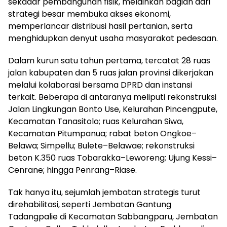
sekadar pembangunan fisik, melainkan bagian dari
strategi besar membuka akses ekonomi,
memperlancar distribusi hasil pertanian, serta
menghidupkan denyut usaha masyarakat pedesaan.
Dalam kurun satu tahun pertama, tercatat 28 ruas
jalan kabupaten dan 5 ruas jalan provinsi dikerjakan
melalui kolaborasi bersama DPRD dan instansi
terkait. Beberapa di antaranya meliputi rekonstruksi
Jalan Lingkungan Bonto Use, Kelurahan Pincengpute,
Kecamatan Tanasitolo; ruas Kelurahan Siwa,
Kecamatan Pitumpanua; rabat beton Ongkoe–
Belawa; Simpellu; Bulete–Belawae; rekonstruksi
beton K.350 ruas Tobarakka–Leworeng; Ujung Kessi–
Cenrane; hingga Penrang–Riase.
Tak hanya itu, sejumlah jembatan strategis turut
direhabilitasi, seperti Jembatan Gantung
Tadangpalie di Kecamatan Sabbangparu, Jembatan