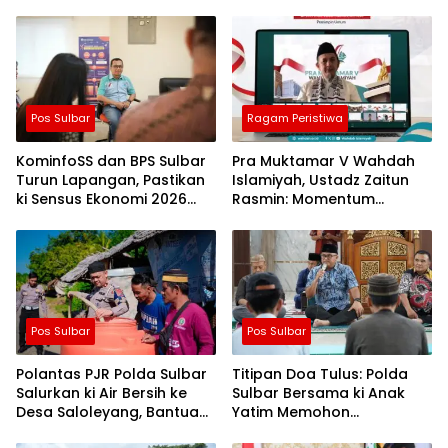
Pos Sulbar
Ragam Peristiwa
KominfoSS dan BPS Sulbar
Pra Muktamar V Wahdah
Turun Lapangan, Pastikan
Islamiyah, Ustadz Zaitun
ki Sensus Ekonomi 2026
Rasmin: Momentum
Berjalan Nyaman dan
Perkuat Konsolidasi dan
Akurat
Evaluasi Perjalanan
Dakwah
Pos Sulbar
Pos Sulbar
Polantas PJR Polda Sulbar
Titipan Doa Tulus: Polda
Salurkan ki Air Bersih ke
Sulbar Bersama ki Anak
Desa Saloleyang, Bantuan
Yatim Memohon
Nyata di Tengah Musim
Keberkahan Keamanan