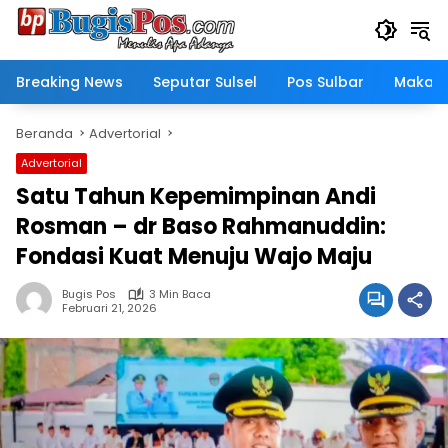
Langsung
ke
konten
Breaking News
Seputar Sulsel
Pos Sulbar
Makass
Beranda
Advertorial
Advertorial
Satu Tahun Kepemimpinan Andi
Rosman – dr Baso Rahmanuddin:
Fondasi Kuat Menuju Wajo Maju
Bugis Pos
3 Min Baca
Februari 21, 2026