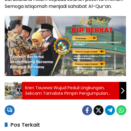
Semoga istiqomah menjadi sahabat Al-Qur’an.
Kren Tauwwa Wujud Peduli Lingkungan,
Sekcam Tamalate Pimpin Pengumpulan
Ecobrick dari ASN
Pos Terkait