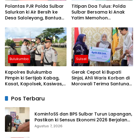
Polantas PJR Polda Sulbar
Titipan Doa Tulus: Polda
Salurkan ki Air Bersih ke
Sulbar Bersama ki Anak
Desa Saloleyang, Bantuan
Yatim Memohon
Nyata di Tengah Musim
Keberkahan Keamanan
Kemarau
Negeri
Bulukumba
Sulsel
Kapolres Bulukumba
Gerak Cepat ki Bupati
Pimpin ki Sertijab Kabag,
Sinjai, Ahli Waris Korban di
Kasat, Kapolsek, Kasiwas,
Morowali Terima Santunan
dan Pelantikan Kasi Humas
Kematian dari BPJS
Ketenagakerjaan
Pos Terbaru
KominfoSS dan BPS Sulbar Turun Lapangan,
Pastikan ki Sensus Ekonomi 2026 Berjalan
Nyaman dan Akurat
Agustus 7, 2026