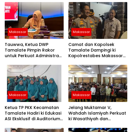
Makassar
Makassar
Tauwwa, Ketua DWP
Camat dan Kapolsek
Tamalate Pimpin Rakor
Tamalate Dampingi ki
untuk Perkuat Administrasi
Kapolrestabes Makassar
dan Evaluasi Program
Serahkan Bantuan
Sembako di Bontoduri
Makassar
Makassar
Ketua TP PKK Kecamatan
Jelang Muktamar V,
Tamalate Hadiri ki Edukasi
Wahdah Islamiyah Perkuat
ASI Eksklusif di Auditorium
ki Wasathiyah dan
TP PKK Kota Makassar
Kebangsaan