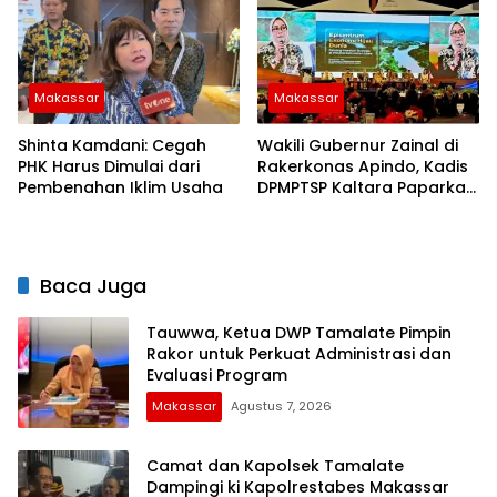
Makassar
Makassar
Shinta Kamdani: Cegah
Wakili Gubernur Zainal di
PHK Harus Dimulai dari
Rakerkonas Apindo, Kadis
Pembenahan Iklim Usaha
DPMPTSP Kaltara Paparkan
Potensi Investasi Strategis
Baca Juga
Tauwwa, Ketua DWP Tamalate Pimpin
Rakor untuk Perkuat Administrasi dan
Evaluasi Program
Makassar
Agustus 7, 2026
Camat dan Kapolsek Tamalate
Dampingi ki Kapolrestabes Makassar