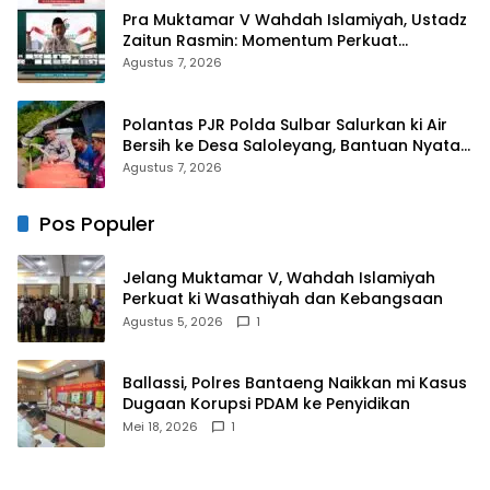
Pra Muktamar V Wahdah Islamiyah, Ustadz
Zaitun Rasmin: Momentum Perkuat
Konsolidasi dan Evaluasi Perjalanan
Agustus 7, 2026
Dakwah
Polantas PJR Polda Sulbar Salurkan ki Air
Bersih ke Desa Saloleyang, Bantuan Nyata
di Tengah Musim Kemarau
Agustus 7, 2026
Pos Populer
Jelang Muktamar V, Wahdah Islamiyah
Perkuat ki Wasathiyah dan Kebangsaan
Agustus 5, 2026
1
Ballassi, Polres Bantaeng Naikkan mi Kasus
Dugaan Korupsi PDAM ke Penyidikan
Mei 18, 2026
1