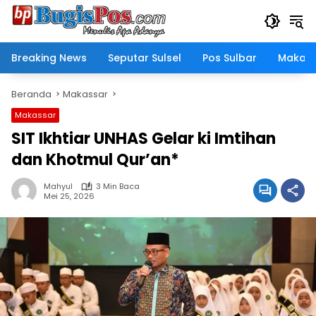
Langsung
ke
konten
Breaking News
Seputar Sulsel
Pos Sulbar
Makass
Beranda
Makassar
Makassar
SIT Ikhtiar UNHAS Gelar ki Imtihan
dan Khotmul Qur’an*
Mahyul
3 Min Baca
Mei 25, 2026