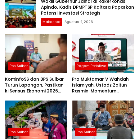
Wakili Gubernur Zainal di Rakerkonas
Apindo, Kadis DPMPTSP Kaltara Paparkan
Potensi Investasi Strategis
Makassar
Agustus 4, 2026
Pos Sulbar
Ragam Peristiwa
KominfoSS dan BPS Sulbar
Pra Muktamar V Wahdah
Turun Lapangan, Pastikan
Islamiyah, Ustadz Zaitun
ki Sensus Ekonomi 2026
Rasmin: Momentum
Berjalan Nyaman dan
Perkuat Konsolidasi dan
Akurat
Evaluasi Perjalanan
Dakwah
Pos Sulbar
Pos Sulbar