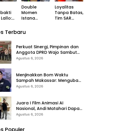
ungan
Menjadi
Apresiasi
Double
Loyalitas
urahmi
Revolusi
Dari
bakti
Momen
Tanpa Batas,
lres
Berbasis RT
Kapolres
Lallo:
Istana
Tim SAR
 yang
Bulukumba
tup
Mappala:
Polda Sulsel
abdian
Syukuran
Raih
s Terbaru
n Pintu
Ultah ke-58
Apresiasi
kah
Ramli Lallo
Basarnas
Ditandai Aksi
atas
Perkuat Sinergi, Pimpinan dan
Berbagi
Evakuasi ATR
Anggota DPRD Wajo Sambut
Rumah
42
Hangat Kunjungan Silaturahmi
Agustus 6, 2026
Ibadah
Kapolres Wajo yang Baru
Menjinakkan Bom Waktu
Sampah Makassar: Mengubah
Kepanikan Publik Menjadi
Agustus 6, 2026
Revolusi Berbasis RT
Juara I Film Animasi AI
Nasional, Andi Matahari Dapat
ki Tauwwa Apresiasi Dari
Agustus 6, 2026
Kapolres Bulukumba
s Populer