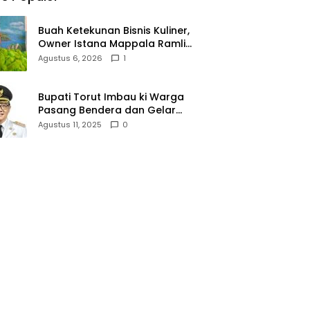
Buah Ketekunan Bisnis Kuliner,
Owner Istana Mappala Ramli
Lallo Tebar 520 Paket
Agustus 6, 2026
1
Sembako di Gowa
Bupati Torut Imbau ki Warga
Pasang Bendera dan Gelar
Lomba 17 Agustus
Agustus 11, 2025
0