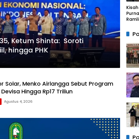
Kunj
Kisah
Silat
Purna
Kapo
Ramli 
Wajo
Menu
Baru
Peng
Po
denga
5, Ketum Shinta: Soroti
Sede
il, hingga PHK
r Solar, Menko Airlangga Sebut Program
Devisa Hingga Rp17 Triliun
Agustus 4, 2026
Po