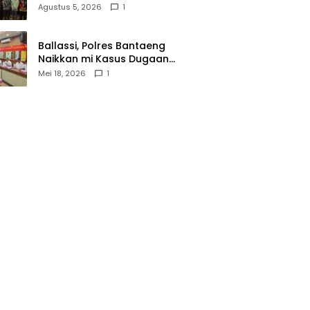
Wasathiyah dan Kebangsaan
Agustus 5, 2026
1
Ballassi, Polres Bantaeng
Naikkan mi Kasus Dugaan
Korupsi PDAM ke Penyidikan
Mei 18, 2026
1