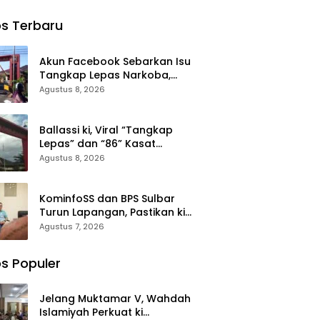
iyah,
Air Bersih ke
Bersama ki
h
dz
Desa
Anak Yatim
s Terbaru
n
Saloleyang,
Memohon
n:
Bantuan
Keberkahan
entum
Nyata di
Keamanan
Akun Facebook Sebarkan Isu
at
Tengah
Negeri
Tangkap Lepas Narkoba,
lidasi
Musim
Kasat Narkoba Polres Takalar:
Agustus 8, 2026
valuasi
Kemarau
Itu Hoax dan Fitnah
lanan
ah
Ballassi ki, Viral “Tangkap
Lepas” dan “86” Kasat
Narkoba Polres Takalar Sebut
Agustus 8, 2026
Hoax
KominfoSS dan BPS Sulbar
Turun Lapangan, Pastikan ki
Sensus Ekonomi 2026 Berjalan
Agustus 7, 2026
Nyaman dan Akurat
s Populer
Jelang Muktamar V, Wahdah
Islamiyah Perkuat ki